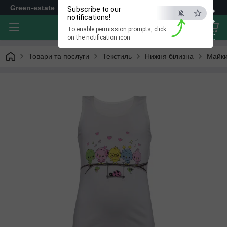
×
Green-estate
Subscribe to our
notifications!
To enable permission prompts, click
ESC
on the notification icon
Товари та послуги
Текстиль
Нижня білизна
Майки