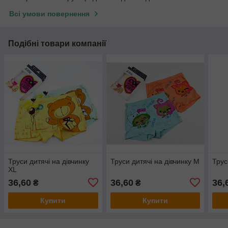
Всі умови повернення
Подібні товари компанії
Труси дитячі на дівчинку
Труси дитячі на дівчинку М
Трус
XL
36,60
36,60
36,
₴
₴
Купити
Купити