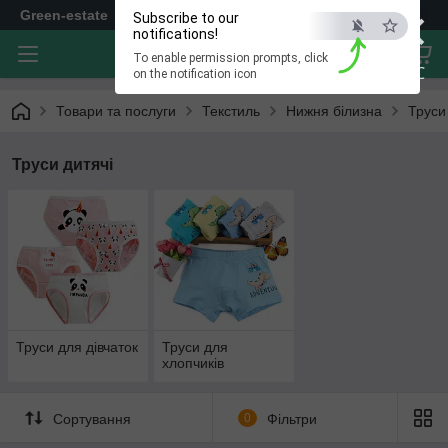
×
Green-estate
Subscribe to our
notifications!
To enable permission prompts, click
ESC
on the notification icon
Товари та послуги
Текстиль
Нижня білизна
Труси
Труси дитячі
Труси для дівчаток
Труси для
хлопчиків
Сортування
0
Фільтри