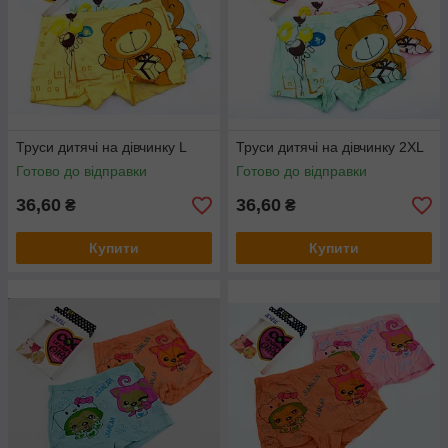
Труси дитячі на дівчинку L
Труси дитячі на дівчинку 2XL
Готово до відправки
Готово до відправки
36,60
36,60
₴
₴
Купити
Купити