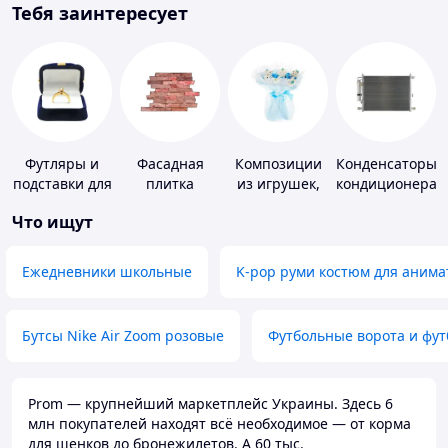
Тебя заинтересует
Футляры и
Фасадная
Композиции
Конденсаторы
подставки для
плитка
из игрушек,
кондиционера
драгоценностей
одежды,
Что ищут
подгузников
Ежедневники школьные
K-pop руми костюм для анима
Бутсы Nike Air Zoom розовые
Футбольные ворота и фу
Prom — крупнейший маркетплейс Украины. Здесь 6
млн покупателей находят всё необходимое — от корма
для щенков до бронежилетов. А 60 тыс.