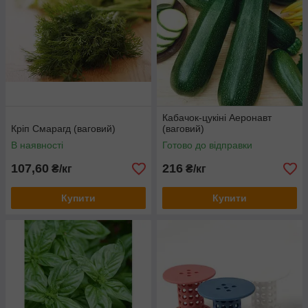
Кабачок-цукіні Аеронавт
Кріп Смарагд (ваговий)
(ваговий)
В наявності
Готово до відправки
107,60
216
₴/кг
₴/кг
Купити
Купити