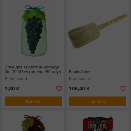
Сітка для захисту винограда
2кг (22*33см) зелена 50шт/уп
Віник Люкс
В наявності
В наявності
3,80
106,40
₴
₴
Купити
Купити