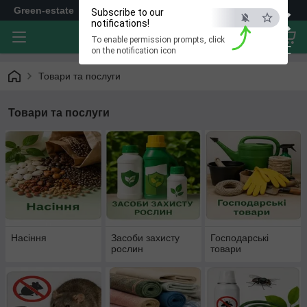
×
Green-estate
Subscribe to our
notifications!
To enable permission prompts, click
ESC
on the notification icon
Товари та послуги
Товари та послуги
Насіння
Засоби захисту
Господарські
рослин
товари