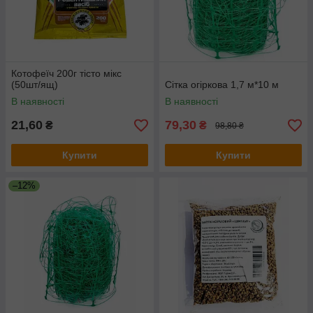
Котофеїч 200г тісто мікс
(50шт/ящ)
Сітка огіркова 1,7 м*10 м
В наявності
В наявності
21,60
79,30
₴
₴
98,80 ₴
Купити
Купити
–12%