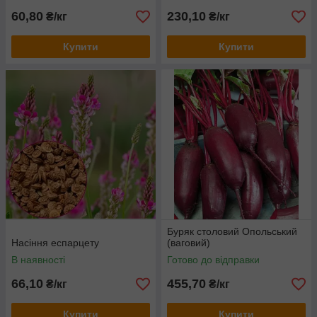
60,80
230,10
₴/кг
₴/кг
Купити
Купити
Буряк столовий Опольський
Насіння еспарцету
(ваговий)
В наявності
Готово до відправки
66,10
455,70
₴/кг
₴/кг
Купити
Купити