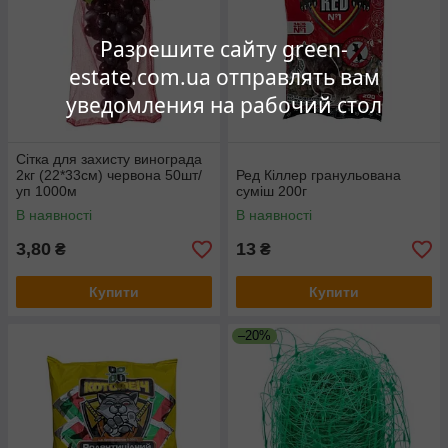
Разрешите сайту green-
estate.com.ua отправлять вам
уведомления на рабочий стол
Сітка для захисту винограда
2кг (22*33см) червона 50шт/
Ред Кіллер гранульована
уп 1000м
суміш 200г
В наявності
В наявності
3,80
13
₴
₴
Купити
Купити
–20%