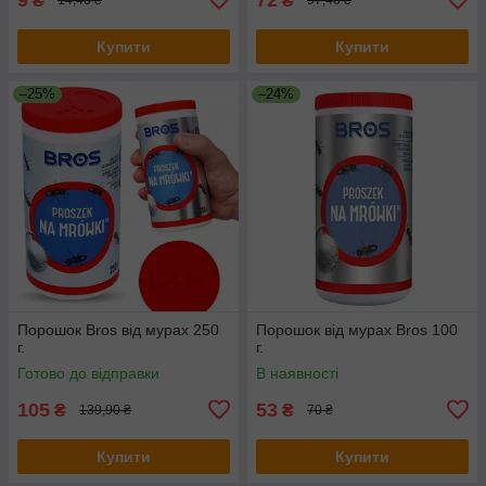
₴
₴
14,40 ₴
97,40 ₴
Купити
Купити
–25%
–24%
Порошок Bros від мурах 250
Порошок від мурах Bros 100
г.
г.
Готово до відправки
В наявності
105
53
₴
₴
139,90 ₴
70 ₴
Купити
Купити