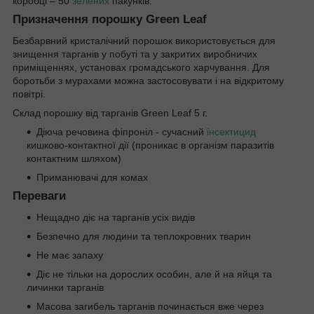
коробці – 50
зелених
пакунків.
Призначення порошку Green Leaf
Безбарвний кристалічний порошок використовується для
знищення тарганів у побуті та у закритих виробничих
приміщеннях, установах громадського харчування. Для
боротьби з мурахами можна застосовувати і на відкритому
повітрі.
Склад порошку від тарганів Green Leaf 5 г.
Діюча речовина фіпроніл - сучасний
інсектицид
кишково-контактної дії (проникає в організм паразитів
контактним шляхом)
Приманювачі для комах
Переваги
Нещадно діє на тарганів усіх видів
Безпечно для людини та теплокровних тварин
Не має запаху
Діє не тільки на дорослих особин, але й на яйця та
личинки тарганів
Масова загибель тарганів починається вже через