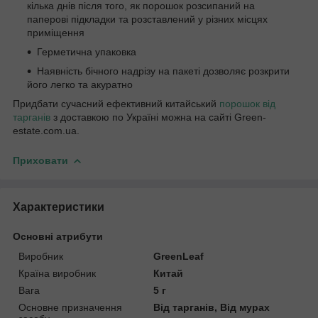
кілька днів після того, як порошок розсипаний на
паперові підкладки та розставлений у різних місцях
приміщення
Герметична упаковка
Наявність бічного надрізу на пакеті дозволяє розкрити
його легко та акуратно
Придбати сучасний ефективний китайський
порошок від
тарганів
з доставкою по Україні можна на сайті Green-
estate.com.ua.
Приховати
Характеристики
Основні атрибути
Виробник
GreenLeaf
Країна виробник
Китай
Вага
5 г
Основне призначення
Від тарганів, Від мурах