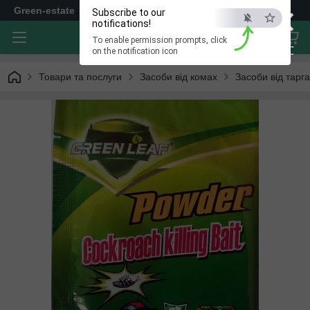
×
Green-estate
Subscribe to our
notifications!
To enable permission prompts, click
ESC
on the notification icon
Товари та послуги
Засоби від комах
Засоби від тарга