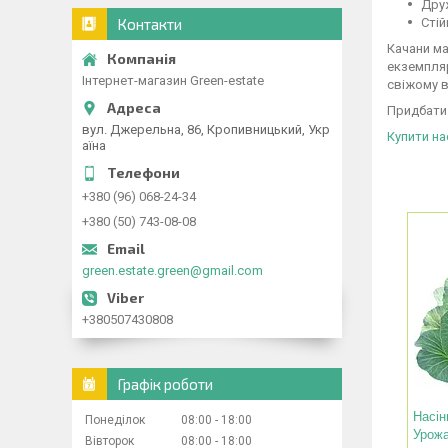
Дру
Стій
Контакти
Качани ма
екземпляр
Інтернет-магазин Green-estate
свіжому в
Придбати 
вул. Джерельна, 86, Кропивницький, Укр
Купити на
аїна
+380 (96) 068-24-34
+380 (50) 743-08-08
green.estate.green@gmail.com
+380507430808
Графік роботи
Насін
Понеділок
08:00
18:00
Урож
Вівторок
08:00
18:00