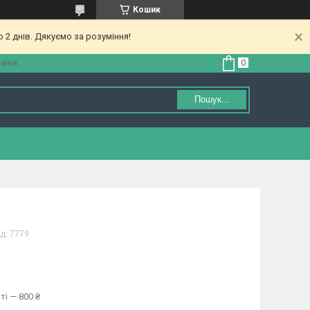
Кошик
 2 днів. Дякуємо за розуміння!
аїна
Пошук...
д:
7779
ті — 800 ₴