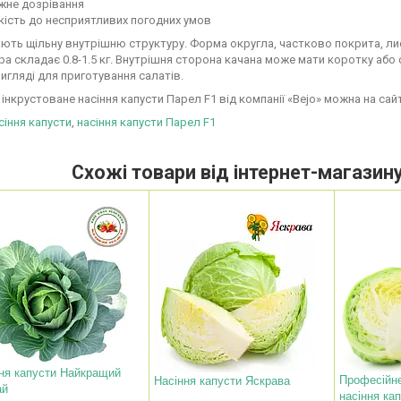
жне дозрівання
кість до несприятливих погодних умов
ють щільну внутрішню структуру. Форма округла, частково покрита, лис
а складає 0.8-1.5 кг. Внутрішня сторона качана може мати коротку аб
игляді для приготування салатів.
інкрустоване насіння капусти Парел F1 від компанії «Bejo» можна на сайті
сіння капусти
,
насіння капусти Парел F1
Схожі товари від інтернет-магазину
ня капусти Найкращий
Професійн
Насіння капусти Яскрава
ай
насіння ка