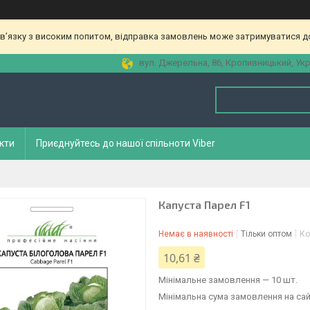
зв’язку з високим попитом, відправка замовлень може затримуватися до
вул. Джерельна, 86, Кропивницький, Укр
кти
Приєднуйтесь до нашої спільноти Viber
Капуста Парел F1
Немає в наявності
Тільки оптом
Ко
10,61 ₴
Мінімальне замовлення — 10 шт.
Мінімальна сума замовлення на сай