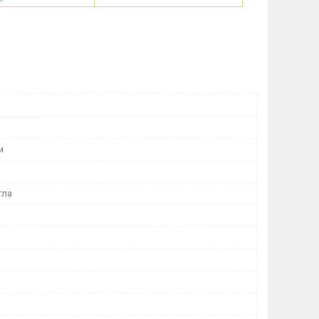
и
гла