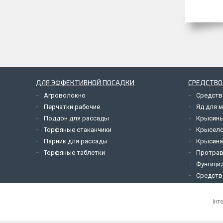
ДЛЯ ЭФФЕКТИВНОЙ ПОСАДКИ
СРЕДСТВО
Агроволокно
Средств
Перчатки рабочие
Яд для 
Поддон для рассады
Крысины
Торфяные стаканчики
Крысел
Парник для рассады
Крысина
Торфяные таблетки
Протрав
Фунгици
Средств