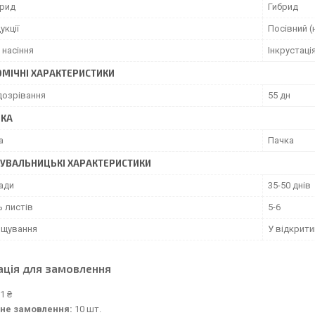
брид
Гибрид
укції
Посівний (
 насіння
Інкрустаці
МІЧНІ ХАРАКТЕРИСТИКИ
дозрівання
55 дн
ВКА
а
Пачка
УВАЛЬНИЦЬКІ ХАРАКТЕРИСТИКИ
сади
35-50 днів
ь листів
5-6
ощування
У відкрити
ація для замовлення
1 ₴
не замовлення:
10 шт.