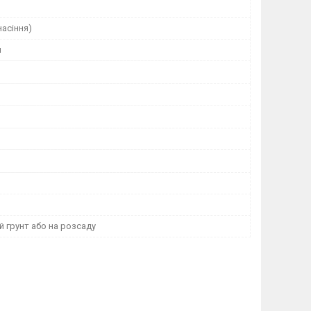
насіння)
я
й грунт або на розсаду