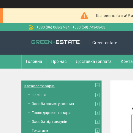
Шановні клієнти! У 
+380 (96) 068-24-34
+380 (50) 743-08-08
Green-estate
Головна
Про нас
Доставка і оплата
Конта
Каталог товарів
Насіння
Засоби захисту рослин
Господарські товари
Засоби від гризунів
Текстиль