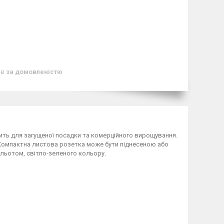
ів
за домовленістю
одить для загущеної посадки та комерційного вирощування.
б. Компактна листова розетка може бути піднесеною або
льотом, світло-зеленого кольору.