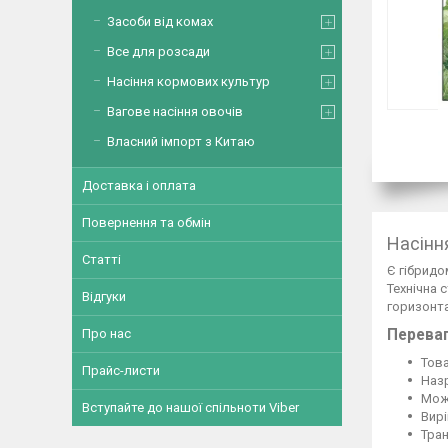
Засоби від комах
Все для розсади
Насіння кормових культур
Вагове насіння овочів
Власний імпорт з Китаю
Доставка і оплата
Повернення та обмін
Насінн
Статті
Є гібридо
Технічна 
Відгуки
горизонта
Переваг
Про нас
Това
Прайс-листи
Назр
Мож
Вступайте до нашої спільноти Viber
Вирі
Тра