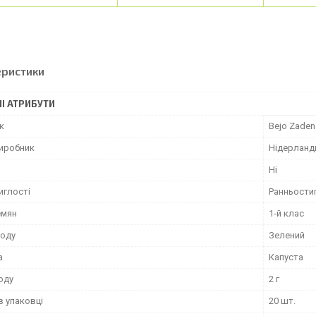
еристики
І АТРИБУТИ
к
Bejo Zaden
виробник
Нідерланд
Ні
иглості
Ранньости
емян
1-й клас
лоду
Зелений
а
Капуста
оду
2 г
в упаковці
20 шт.