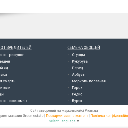
 ОТ ВРЕДИТЕЛЕЙ
СЕМЕНА ОВОЩЕЙ
а от грызунов
Огурцы
мышей
Кукуруза
й яд
Перец
овки
Арбузы
я смерть
Морковь посевная
ители
Горох
ды
Редис
а от насекомых
Буряк
Сайт створений на маркетплейсі
Prom.ua
Інтернет-магазин Green-estate |
Поскаржитися на контент
|
Політика конфіденційн
Select Language
▼