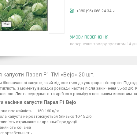
+380 (96) 068-24-34
повернення товару протягом 14 дн
я капусти Парел F1 ТМ «Bejo» 20 шт.
м білокачанної капусти, який відноситься до ультраранніх сортів. Підх
стиглість, з моменту висадки розсади, настає після закінчення 55-60 ді
льною. Листя середнього та дрібного розміру з незначним восковим на
и насіння капусти Парел F1 Bejo
рна врожайність – 150-160 ц/га
іла капуста не розтріскується близько 10-15 діб
ливість отримання надранньої продукції
вняність кочанів
нспортабельність