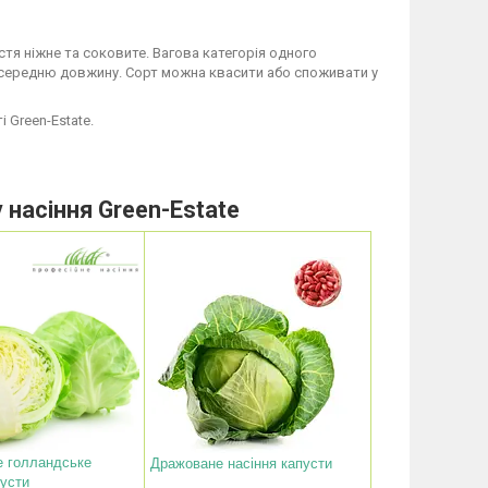
тя ніжне та соковите. Вагова категорія одного
о середню довжину. Сорт можна квасити або споживати у
 Green-Estate.
 насіння Green-Estate
е голландське
Дражоване насіння капусти
пусти