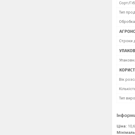
Сорт/Гі
Тип прод
Обробка
АГРОНО
Строки 
УПАКО
Упаковк
КОРИСТ
Вік роз
Кількіст
Тип вир
Інформ
Ціна:
10,6
Мінімаль