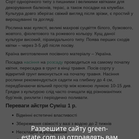
Сорт однорічного типу з пишними і великими квітками для
декорування балконів, терас, а також посадки на клумбах.
Культура довго зберігає свіжий вигляд після зрізки, є простий у
вирощуванні та догляді.
Рослина має кулясті, великі махрові суцвіття білого, бузкового,
жовтого, фіолетового та рожевого кольору. Кущ даної
культури високий, пірамідального типу. Поява перших сходів
квітки – через 3-5 діб після посіву.
Країна виготовлення посівного матеріалу – Україна.
Посадка
насіння
на
розсаду
проводиться на самому початку
квітня, пересадка в грунт в кінці травня. Посів сорту у
відкритий грунт виконується на початку травня. Насіння
рослини рекомендується садити на глибину до 4 см,
передбачаючи вільний простір між кожною лункою 10-15 див.
Грядки з культурою слід часто очищати від різноманітних
бур'янів, рихлити і періодично поливати.
Переваги айстри Суміш 1 р.
Відмінні естетичні властивості
Збереження свіжості у вазі з водою до 2 тижнів
Разрешите сайту green-
Нескладне вирощування
estate.com.ua отправлять вам