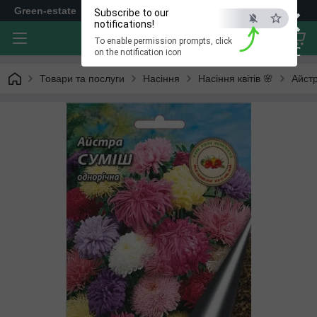
×
Green-estate
Subscribe to our
notifications!
To enable permission prompts, click
ESC
on the notification icon
Товари та послуги
Насіння
Насіння квітів 🌸
Айст