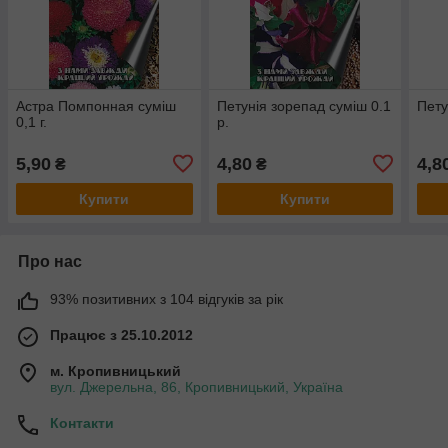
Астра Помпонная суміш
Петунія зорепад суміш 0.1
Пету
0,1 г.
р.
5,90
4,80
4,8
₴
₴
Купити
Купити
Про нас
93% позитивних з 104 відгуків за рік
Працює з 25.10.2012
м. Кропивницький
вул. Джерельна, 86, Кропивницький, Україна
Контакти