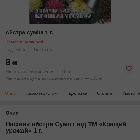
Айстра суміш 1 г.
Немає в наявності
Код: 9985
Тільки опт
8
₴
Мінімальне замовлення — 10 шт.
Мінімальна сума замовлення на сайті — 800 ₴
Опис
Характеристики
Доставка
Оплата
Умови п
Опис
Насіння айстри Суміш від ТМ «Кращий
урожай» 1 г.