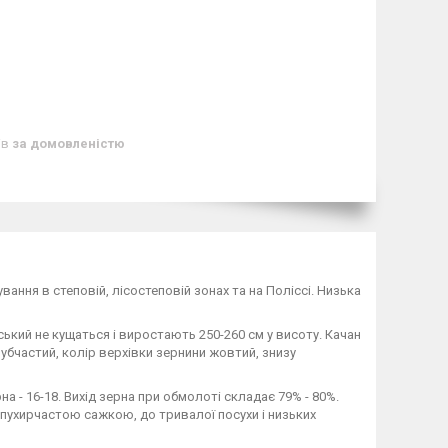
ів
за домовленістю
ння в степовій, лісостеповій зонах та на Поліссі. Низька
ський не кущаться і виростають 250-260 см у висоту. Качан
зубчастий, колір верхівки зернини жовтий, знизу
на - 16-18. Вихід зерна при обмолоті складає 79% - 80%.
ння пухирчастою сажкою, до тривалої посухи і низьких