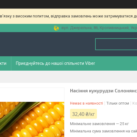
зв’язку з високим попитом, відправка замовлень може затримуватися до
вул. Джерельна, 86, Кропивницький, Укр
кти
Приєднуйтесь до нашої спільноти Viber
Насіння кукурудзи Солонянс
Немає в наявності
Тільки оптом
Ко
32,40 ₴/кг
Мінімальне замовлення — 25 кг
Мінімальна сума замовлення на сай