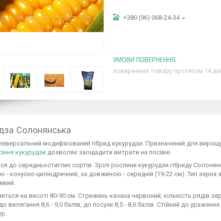
+380 (96) 068-24-34
повернення товару протягом 14 дн
дза Солонянська
ніверсальний модифікований гібрид кукурудзи. Призначений для вирощува
асіння кукурудзи
дозволяє заощадити витрати на посівні.
ся до середньостиглих сортів. Зрілі рослини кукурудзи гібриду Солонян
 - конусно-циліндричний, за довжиною - середній (19-22 см). Тип зерна 
евий.
питься на висоті 80-90 см. Стрижень качана червоний, кількість рядів зер
 до вилягання 8,6 - 9,0 балів, до посухи 8,5 - 8,6 балів. Стійкий до ураже
ур.