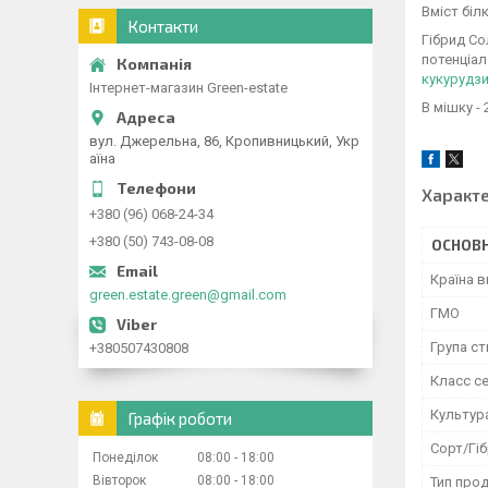
Вміст білк
Контакти
Гібрид Со
потенціал
кукурудз
Інтернет-магазин Green-estate
В мішку - 
вул. Джерельна, 86, Кропивницький, Укр
аїна
Характ
+380 (96) 068-24-34
+380 (50) 743-08-08
ОСНОВН
Країна 
green.estate.green@gmail.com
ГМО
Група ст
+380507430808
Класс с
Культур
Графік роботи
Сорт/Гі
Понеділок
08:00
18:00
Вівторок
08:00
18:00
Тип прод