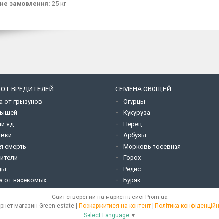
не замовлення:
25 кг
 ОТ ВРЕДИТЕЛЕЙ
СЕМЕНА ОВОЩЕЙ
а от грызунов
Огурцы
мышей
Кукуруза
й яд
Перец
овки
Арбузы
я смерть
Морковь посевная
ители
Горох
ды
Редис
а от насекомых
Буряк
Сайт створений на маркетплейсі
Prom.ua
Інтернет-магазин Green-estate |
Поскаржитися на контент
|
Політика конфіденційн
Select Language
▼