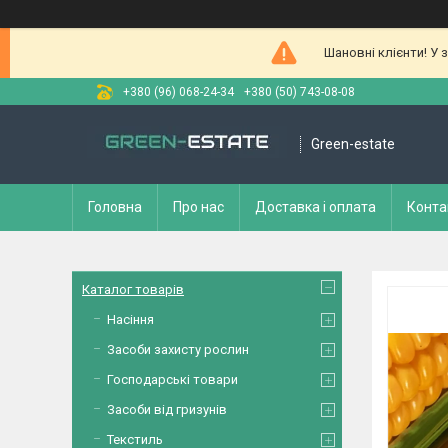
Шановні клієнти! У 
+380 (96) 068-24-34
+380 (50) 743-08-08
Green-estate
Головна
Про нас
Доставка і оплата
Конта
Каталог товарів
Насіння
Засоби захисту рослин
Господарські товари
Засоби від гризунів
Текстиль