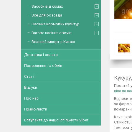
Засоби від комах
Все для розсади
Насіння кормових культур
Вагове насіння овочів
Власний імпорт з Китаю
Доставка і оплата
Повернення та обмін
Статті
Кукуру
Простий у
Відгуки
ціна на н
Про нас
Відносить
за формою
Прайс-листи
помаранч
Качан крі
Вступайте до нашої спільноти Viber
Стійкість
температ