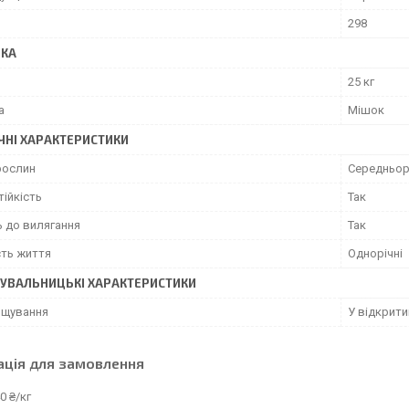
298
ВКА
25 кг
а
Мішок
ЧНІ ХАРАКТЕРИСТИКИ
рослин
Середньор
ійкість
Так
ь до вилягання
Так
сть життя
Однорічні
УВАЛЬНИЦЬКІ ХАРАКТЕРИСТИКИ
ощування
У відкрити
ація для замовлення
0 ₴/кг