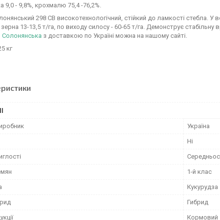
а 9,0 - 9,8%, крохмалю 75,4 -76,2%.
лонянський 298 СВ високотехнологічний, стійкий до ламкості стебла. У 
 зерна 13-13,5 т/га, по виходу силосу - 60-65 т/га. Демонструє стабільн
и Солонянська
з доставкою по Україні можна на нашому сайті.
25 кг
еристики
І
виробник
Україна
Ні
иглості
Середньос
емян
1-й клас
а
Кукурудза
брид
Гибрид
укції
Кормовий