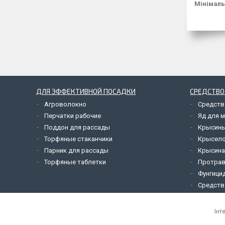
Мінімаль
ДЛЯ ЭФФЕКТИВНОЙ ПОСАДКИ
СРЕДСТВО
Агроволокно
Средств
Перчатки рабочие
Яд для 
Поддон для рассады
Крысины
Торфяные стаканчики
Крысел
Парник для рассады
Крысина
Торфяные таблетки
Протрав
Фунгици
Средств