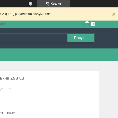
Кошик
 2 днів. Дякуємо за розуміння!
аїна
Пошук...
ький 298 СВ
д:
8322
ті — 800 ₴