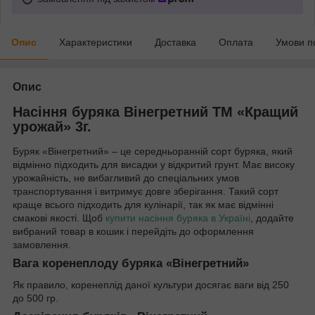
Опис
Характеристики
Доставка
Оплата
Умови п
Опис
Насіння буряка Вінегретний ТМ «Кращий
урожай» 3г.
Буряк «Вінегретний» – це середньоранній сорт буряка, який
відмінно підходить для висадки у відкритий грунт. Має високу
урожайність, не вибагливий до спеціальних умов
транспортування і витримує довге зберігання. Такий сорт
краще всього підходить для кулінарії, так як має відмінні
смакові якості. Щоб
купити насіння буряка в Україні
, додайте
вибраний товар в кошик і перейдіть до оформлення
замовлення.
Вага коренеплоду буряка «Вінегретний»
Як правило, коренеплід даної культури досягає ваги від 250
до 500 гр.