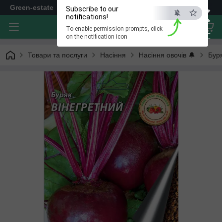
×
Green-estate
Subscribe to our
notifications!
To enable permission prompts, click
ESC
on the notification icon
Товари та послуги
Насіння
Насіння овочів 🔔
Бур