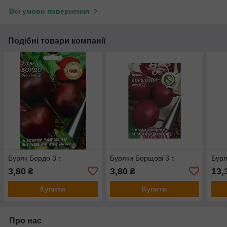
Всі умови повернення
Подібні товари компанії
Буряк Бордо 3 г.
Буряки Борщові 3 г.
Буря
3,80
3,80
13,
₴
₴
Купити
Купити
Про нас