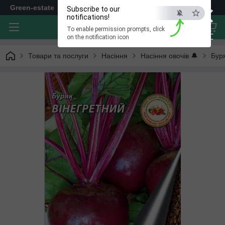
×
Green-estate
Subscribe to our
notifications!
To enable permission prompts, click
ESC
on the notification icon
Товари та послуги
Насіння
Насіння овочів 🔔
Бур