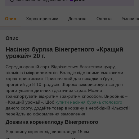
Опис
Характеристики
Доставка
Оплата
Умови п
Опис
Насіння буряка Вінегретного «Кращий
урожай» 20 г.
Середньоранній сорт. Відрізняється багатством цукру,
вітамінів і мікроелементів. Володіє відмінними смаковими
характеристиками. Призначений для висадки в ґрунт,
прогрітий до 8-10 градусів. Широко використовується для
приготування дитячих і дієтичних страв. Можна
транспортувати відкритим і закритим способом. Виробник –
«Кращий урожай». Щоб
купити насіння буряка столового
даного сорту, додайте товар в корзину в необхідній кількості і
перейдіть до оформлення замовлення.
Довжина коренеплоду Вінегретного
У довжину коренеплід виростає до 15 см.