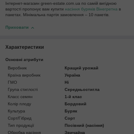
Інтернет-магазин green-estate.com.ua по самій вигідною
вартості пропонує вам купити
насіння буряків Вінегретна
в
пакетах. Мінімальна партія замовлення – 10 пакетів.
Приховати
Характеристики
Основні атрибути
Виробник
Кращий урожай
Країна виробник
Україна
ГМО
Ні
Група стиглості
Середньостигла
Класс семян
1-й клас
Колір плоду
Бордовий
Культура
Буряк
Сорт/Гібрид
Сорт
Тип продукції
Посівний (насіння)
Обробка насіння
Звичайна