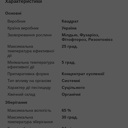
Характеристики
Основні
Виробник
Квадрат
Країна виробник
Україна
Захворювання рослини
Мілдью, Фузаріоз,
Фітофтороз, Ризоктоніоз
Максимальна
25 град.
температура ефективної
дії
Мінімальна температура
5 град.
ефективної дії
Препаративна форма
Концентрат суспензії
Тип впливу на організм
Системні
Характер дії пестициду
Суцільного
Хімічний склад
Органічні
Зберігання
Максимальна вологість
65 %
Максимальна
30 град.
температура зберігання