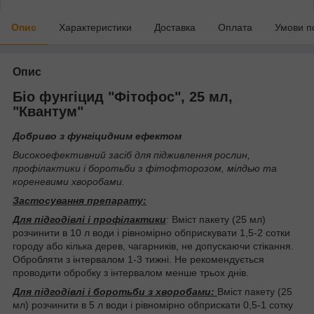
Опис
Характеристики
Доставка
Оплата
Умови п
Опис
Біо фунгіцид "Фітофос", 25 мл,
"Квантум"
Добриво з фунгіцидним ефектом
Високоефективний засіб для підживлення рослин,
профілактики і боротьби з фітофторозом, мілдью та
кореневими хворобами.
Застосування препарату:
Для підгодівлі і профілактики
: Вміст пакету (25 мл)
розчинити в 10 л води і рівномірно обприскувати 1,5-2 сотки
городу або кілька дерев, чагарників, не допускаючи стікання.
Обробляти з інтервалом 1-3 тижні. Не рекомендується
проводити обробку з інтервалом менше трьох днів.
Для підгодівлі і боротьби з хворобами:
Вміст пакету (25
мл) розчинити в 5 л води і рівномірно обприскати 0,5-1 сотку