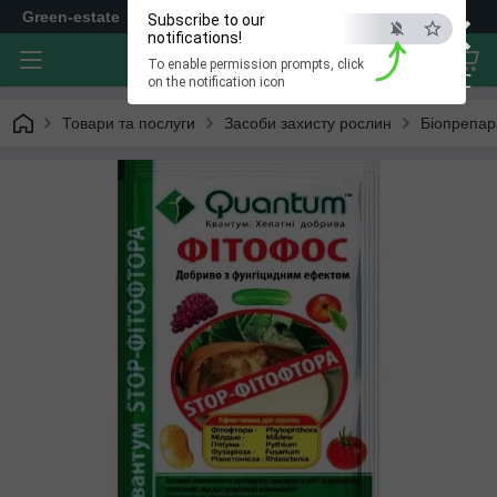
×
Green-estate
Subscribe to our
notifications!
To enable permission prompts, click
ESC
on the notification icon
Товари та послуги
Засоби захисту рослин
Біопрепар