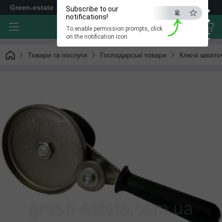
×
Green-estate
Subscribe to our
notifications!
To enable permission prompts, click
ESC
on the notification icon
Товари та послуги
Господарські товари
Ключі закато