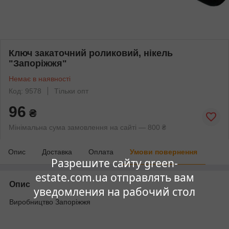
Ключ закаточний роликовий, нікель
"Запоріжжя"
Немає в наявності
Код: 9578
Тільки опт
96
₴
Мінімальна сума замовлення на сайті — 800 ₴
Опис
Доставка
Оплата
Умови повернення
Разрешите сайту green-
estate.com.ua отправлять вам
Опис
уведомления на рабочий стол
Виробництво Запоріжжя