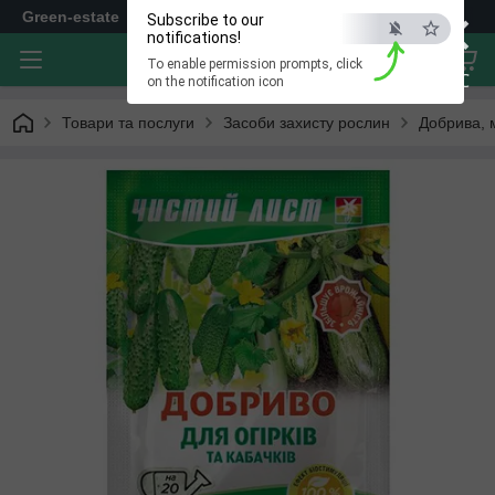
×
Green-estate
Subscribe to our
notifications!
To enable permission prompts, click
ESC
on the notification icon
Товари та послуги
Засоби захисту рослин
Добрива, 