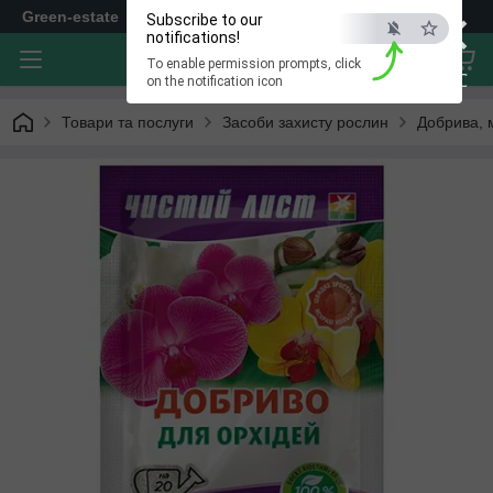
×
Green-estate
Subscribe to our
notifications!
To enable permission prompts, click
ESC
on the notification icon
Товари та послуги
Засоби захисту рослин
Добрива, 