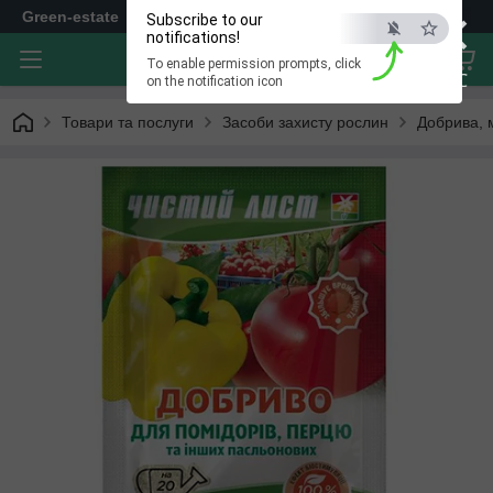
×
Green-estate
Subscribe to our
notifications!
To enable permission prompts, click
ESC
on the notification icon
Товари та послуги
Засоби захисту рослин
Добрива, 