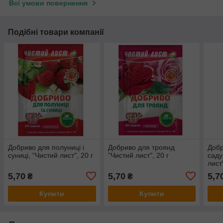
Всі умови повернення
Подібні товари компанії
Добриво для полуниці і
Добриво для троянд
Добр
суниці, "Чистий лист", 20 г
"Чистий лист", 20 г
саду
лист"
5,70
5,70
5,7
₴
₴
Купити
Купити