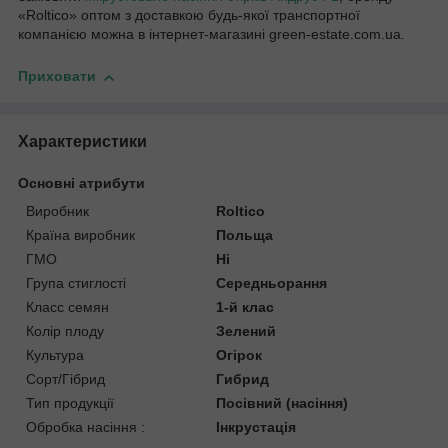
«Roltico» оптом з доставкою будь-якої транспортної
компанією можна в інтернет-магазині green-estate.com.ua.
Приховати
Характеристики
Основні атрибути
Виробник
Roltico
Країна виробник
Польща
ГМО
Ні
Група стиглості
Середньорання
Класс семян
1-й клас
Колір плоду
Зелений
Культура
Огірок
Сорт/Гібрид
Гибрид
Тип продукції
Посівний (насіння)
Обробка насіння :
Інкрустація