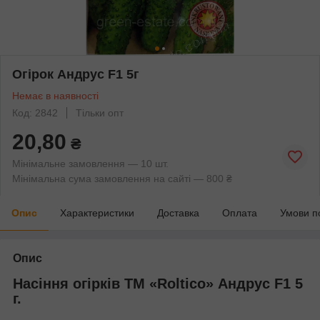
Огірок Андрус F1 5г
Немає в наявності
Код: 2842
Тільки опт
20,80
₴
Мінімальне замовлення — 10 шт.
Мінімальна сума замовлення на сайті — 800 ₴
Опис
Характеристики
Доставка
Оплата
Умови п
Опис
Насіння огірків TM «Roltico» Андрус F1 5
г.