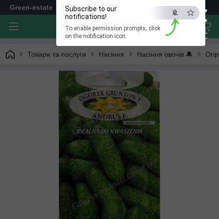
×
Green-estate
Subscribe to our
notifications!
To enable permission prompts, click
ESC
on the notification icon
Товари та послуги
Насіння
Насіння овочів 🔔
Огір