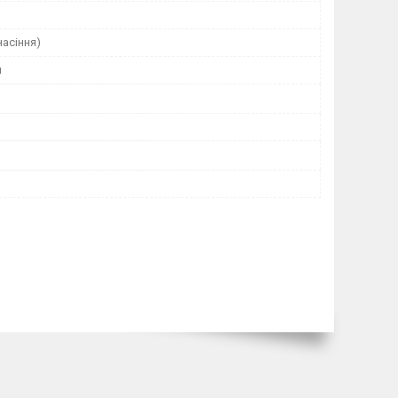
насіння)
я