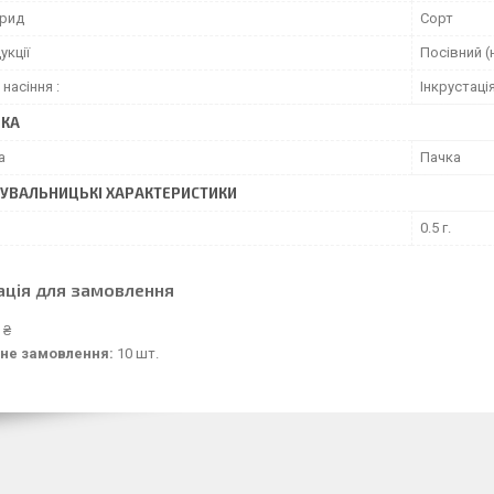
брид
Сорт
укції
Посівний (
насіння :
Інкрустаці
ВКА
а
Пачка
УВАЛЬНИЦЬКІ ХАРАКТЕРИСТИКИ
0.5 г.
ація для замовлення
 ₴
не замовлення:
10 шт.