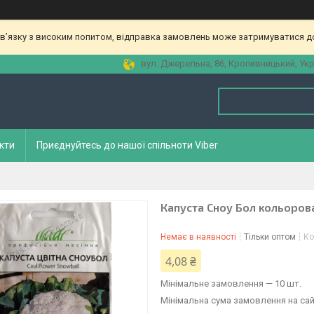
зв’язку з високим попитом, відправка замовлень може затримуватися до
вул. Джерельна, 86, Кропивницький, Укр
кти
Приєднуйтесь до нашої спільноти Viber
Капуста Сноу Бол кольорова
Немає в наявності
Тільки оптом
Ко
4,08 ₴
Мінімальне замовлення — 10 шт.
Мінімальна сума замовлення на сай