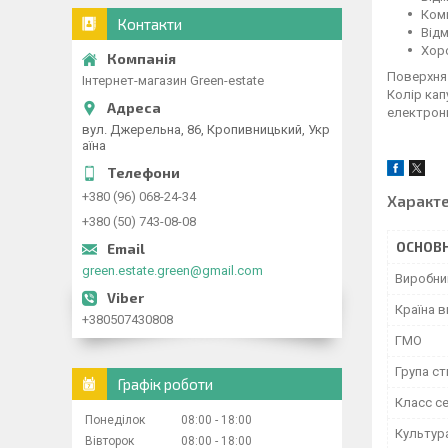
Комп
Контакти
Відм
Хор
Поверхня 
Інтернет-магазин Green-estate
Колір кап
електронн
вул. Джерельна, 86, Кропивницький, Укр
аїна
+380 (96) 068-24-34
Характ
+380 (50) 743-08-08
ОСНОВН
green.estate.green@gmail.com
Виробни
Країна 
+380507430808
ГМО
Група ст
Графік роботи
Класс с
Понеділок
08:00
18:00
Культур
Вівторок
08:00
18:00