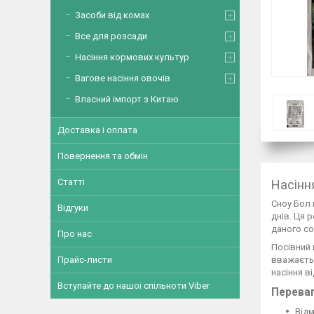
Засоби від комах
Все для розсади
Насіння кормових культур
Вагове насіння овочів
Власний імпорт з Китаю
Доставка і оплата
Повернення та обмін
Статті
Насіння
Сноу Бол 
Відгуки
днів. Ця 
даного со
Про нас
Посівний 
Прайс-листи
вважаєтьс
насіння в
Вступайте до нашої спільноти Viber
Переваг
Відм