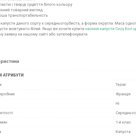
актні і тверді суцвіття білого кольору
інний товарний вигляд
оша транспортабельність
капусти даного сорту є середньогорбиста, а форма округла. Маса одног
усти жовтувато-білий. Якщо ви хочете купити
насіння капусти Сноу Бол ц
у заявку на нашому сайті або зателефонувати.
еристики
І АТРИБУТИ
к
Tezier
виробник
Франція
Ні
иглості
Середньос
емян
1-й клас
а
Капуста