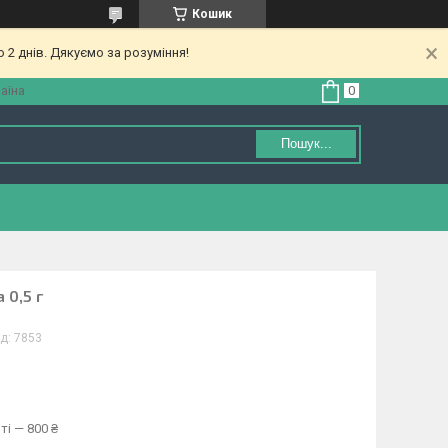
Кошик
 2 днів. Дякуємо за розуміння!
аїна
Пошук...
 0,5 г
д:
7853
ті — 800 ₴