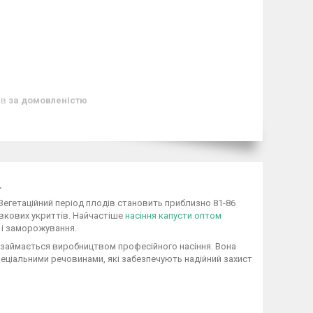
ів
за домовленістю
.
егетаційний період плодів становить приблизно 81-86
івкових укриттів. Найчастіше
насіння капусти оптом
 і заморожування.
 займається виробництвом професійного насіння. Вона
пеціальними речовинами, які забезпечують надійний захист