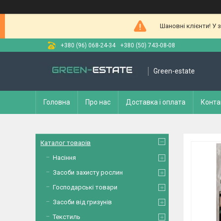
Шановні клієнти! У 
+380 (96) 068-24-34
+380 (50) 743-08-08
Green-estate
Головна
Про нас
Доставка і оплата
Конта
Каталог товарів
Насіння
Засоби захисту рослин
Господарські товари
Засоби від гризунів
Текстиль