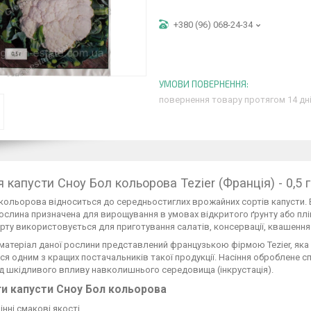
+380 (96) 068-24-34
повернення товару протягом 14 дн
 капусти Сноу Бол кольорова Tezier (Франція) - 0,5 г
кольорова відноситься до середньостиглих врожайних сортів капусти. В
рослина призначена для вирощування в умовах відкритого ґрунту або пл
рту використовується для приготування салатів, консервації, квашення
матеріал даної рослини представлений французькою фірмою Tezier, яка
я одним з кращих постачальників такої продукції. Насіння оброблене с
ід шкідливого впливу навколишнього середовища (інкрустація).
и капусти Сноу Бол кольорова
інні смакові якості