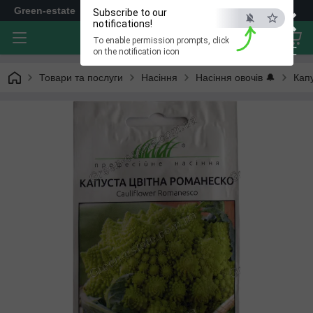
×
Green-estate
Subscribe to our
notifications!
To enable permission prompts, click
ESC
on the notification icon
Товари та послуги
Насіння
Насіння овочів 🔔
Кап