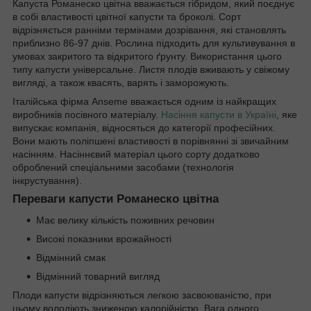
Капуста Романеско цвітна вважається гібридом, який поєднує
в собі властивості цвітної капусти та броколі. Сорт
відрізняється ранніми термінами дозрівання, які становлять
приблизно 86-97 днів. Рослина підходить для культивування в
умовах закритого та відкритого ґрунту. Використання цього
типу капусти універсальне. Листя плодів вживають у свіжому
вигляді, а також квасять, варять і заморожують.
Італійська фірма Anseme вважається одним із найкращих
виробників посівного матеріалу.
Насіння капусти в Україні
, яке
випускає компанія, відносяться до категорії професійних.
Вони мають поліпшені властивості в порівнянні зі звичайним
насінням. Насіннєвий матеріал цього сорту додатково
оброблений спеціальними засобами (технологія
інкрустування).
Переваги капусти Романеско цвітна
Має велику кількість поживних речовин
Високі показники врожайності
Відмінний смак
Відмінний товарний вигляд
Плоди капусти відрізняються легкою засвоюваністю, при
цьому володіють зниженою калорійністю. Вага одного