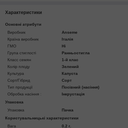
Характеристики
Основні атрибути
Виробник
Anseme
Країна виробник
Італія
ГМО
Ні
Група стиглості
Ранньостигла
Класс семян
1-й клас
Колір плоду
Зелений
Культура
Капуста
Сорт/Гібрид
Сорт
Тип продукції
Посівний (насіння)
Обробка насіння :
Інкрустація
Упаковка
Упаковка
Пачка
Користувальницькі характеристики
Вага
0.2 г.