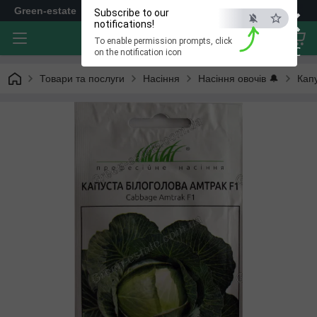
×
Green-estate
Subscribe to our
notifications!
To enable permission prompts, click
ESC
on the notification icon
Товари та послуги
Насіння
Насіння овочів 🔔
Кап