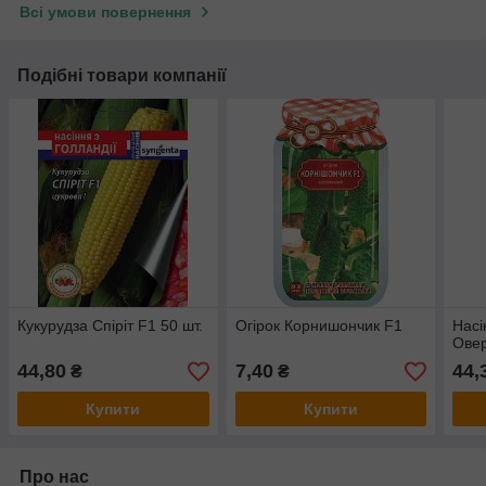
Всі умови повернення
Подібні товари компанії
Кукурудза Спіріт F1 50 шт.
Огірок Корнишончик F1
Насі
Овер
44,80
7,40
44,
₴
₴
Купити
Купити
Про нас