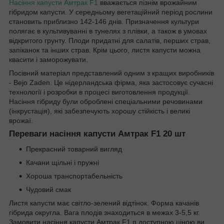
Насіння капусти Амтрак F1
вважається пізнім врожайним
гібридом капусти. У середньому вегетаційний період рослини
становить приблизно 142-146 днів. Призначення культури
полягає в культивуванні в тунелях з плівки, а також в умовах
відкритого грунту. Плоди придатні для салатів, перших страв,
запіканок та інших страв. Крім цього, листя капусти можна
квасити і заморожувати.
Посівний матеріал представлений одним з кращих виробників
- Bejo Zaden. Це нідерландська фірма, яка застосовує сучасні
технології і розробки в процесі виготовлення продукції.
Насіння гібриду були оброблені спеціальними речовинами
(інкрустація), які забезпечують хорошу стійкість і великі
врожаї.
Переваги насіння капусти Амтрак F1 20 шт
Прекрасний товарний вигляд
Качани щільні і пружні
Хороша транспортабельність
Чудовий смак
Листя капусти має світло-зелений відтінок. Форма качанів
гібрида округла. Вага плодів знаходиться в межах 3-5,5 кг.
Замовити насіння капусти Амтрак F1 п доступною ціною ви