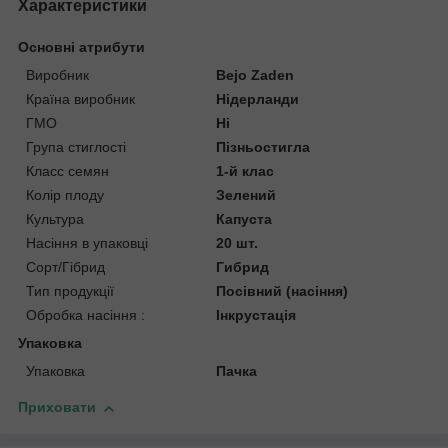
Характеристики
Основні атрибути
Виробник
Bejo Zaden
Країна виробник
Нідерланди
ГМО
Ні
Група стиглості
Пізньостигла
Класс семян
1-й клас
Колір плоду
Зелений
Культура
Капуста
Насіння в упаковці
20 шт.
Сорт/Гібрид
Гибрид
Тип продукції
Посівний (насіння)
Обробка насіння :
Інкрустація
Упаковка
Упаковка
Пачка
Приховати