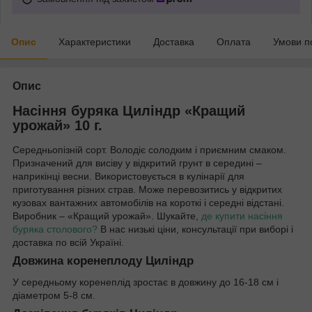
Опис
Характеристики
Доставка
Оплата
Умови п
Опис
Насіння буряка Циліндр «Кращий
урожай» 10 г.
Середньопізній сорт. Володіє солодким і приємним смаком.
Призначений для висіву у відкритий грунт в середині –
наприкінці весни. Використовується в кулінарії для
приготування різних страв. Може перевозитись у відкритих
кузовах вантажних автомобілів на короткі і середні відстані.
Виробник – «Кращий урожай». Шукайте,
де купити насіння
буряка столового?
В нас низькі ціни, консультації при виборі і
доставка по всій Україні.
Довжина коренеплоду Циліндр
У середньому коренеплід зростає в довжину до 16-18 см і
діаметром 5-8 см.