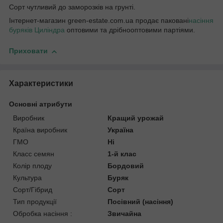
Сорт чутливий до заморозків на грунті.
Інтернет-магазин green-estate.com.ua продає паковані
насіння
буряків Циліндра
оптовими та дрібнооптовими партіями.
Приховати
Характеристики
Основні атрибути
Виробник
Кращий урожай
Країна виробник
Україна
ГМО
Ні
Класс семян
1-й клас
Колір плоду
Бордовий
Культура
Буряк
Сорт/Гібрид
Сорт
Тип продукції
Посівний (насіння)
Обробка насіння :
Звичайна