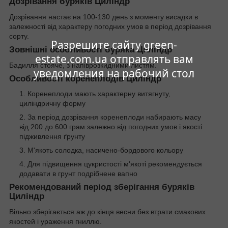
Дозрівання буряків Циліндр
Дозрівання настає на 100-130 день з моменту висадки в
залежності від характеру погодних умов в період дозрівання
сорту.
Разрешите сайту green-
Зовнішні особливості буряка Циліндр
estate.com.ua отправлять вам
Бадилля стояче, з напіврозкидними листям.
уведомления на рабочий стол
Особливості коренеплодів Циліндр
Коренеплоди мають характерну витягнуту,
циліндричну форму
За період дозрівання коренеплоди набирають масу
від 200 до 600 грам залежно від погодних умов і якості
підживлення ґрунту
М'якоть солодка, насичено-бордового кольору
Для підвищення цукристості м'якоті рекомендується
додавати в грунт подрібнене вапно
Рекомендований період зберігання буряків
Циліндр
Вільно зберігається аж до кінця весни без втрати смакових
якостей і ураження гниллю.