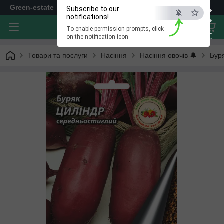
×
Green-estate
Subscribe to our
notifications!
To enable permission prompts, click
ESC
on the notification icon
Товари та послуги
Насіння
Насіння овочів 🔔
Бур