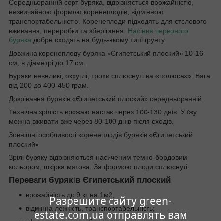
Середньоранній сорт буряка, відрізняється врожайністю,
незвичайною формою коренеплодів, відмінною
транспортабельністю. Коренеплоди підходять для столового
вживання, переробки та зберігання.
Насіння червоного
буряка
добре сходять на будь-якому типі грунту.
Довжина коренеплоду буряка «Єгипетський плоский» 10-16
см, в діаметрі до 17 см.
Буряки невеликі, округлі, трохи сплюснуті на «полюсах». Вага
від 200 до 400-450 грам.
Дозрівання буряків «Єгипетський плоский» середньоранній.
Технічна зрілість врожаю настає через 100-130 днів. У їжу
можна вживати вже через 80-100 днів після сходів.
Зовнішні особливості коренеплодів буряків «Єгипетський
плоский»
Зрілі буряку відрізняються насиченим темно-бордовим
кольором, шкірка матова. За формою плоди сплюснуті.
Переваги буряків Єгипетський плоский
врожайність до 9 кг на 1м2;
Разрешите сайту green-
відмінна лежкість, транспортабельність;
estate.com.ua отправлять вам