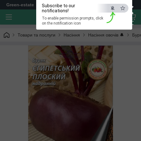
×
Green-estate
Subscribe to our
notifications!
To enable permission prompts, click
ESC
on the notification icon
Товари та послуги
Насіння
Насіння овочів 🔔
Бур