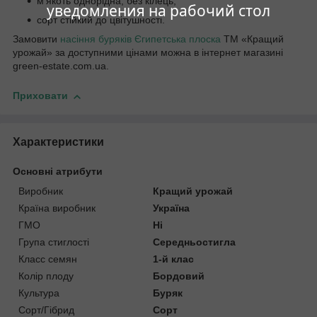
м'якоть однорідна, без кілець;
уведомления на рабочий стол
сорт стійкий до цвітушності.
Замовити
насіння буряків Єгипетська плоска
ТМ «Кращий
урожай» за доступними цінами можна в інтернет магазині
green-estate.com.ua.
Приховати
Характеристики
Основні атрибути
Виробник
Кращий урожай
Країна виробник
Україна
ГМО
Ні
Група стиглості
Середньостигла
Класс семян
1-й клас
Колір плоду
Бордовий
Культура
Буряк
Сорт/Гібрид
Сорт