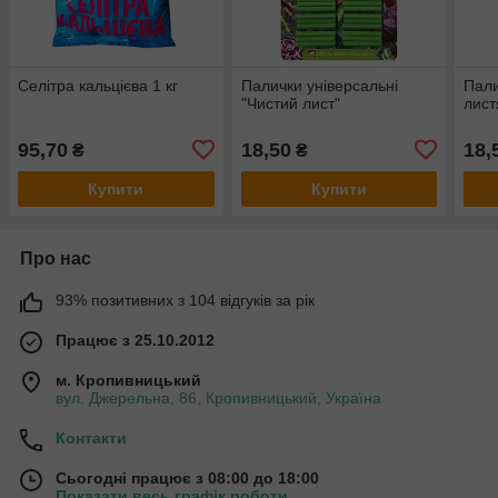
Селітра кальцієва 1 кг
Палички універсальні
Пали
"Чистий лист"
лист
95,70
18,50
18,
₴
₴
Купити
Купити
Про нас
93% позитивних з 104 відгуків за рік
Працює з 25.10.2012
м. Кропивницький
вул. Джерельна, 86, Кропивницький, Україна
Контакти
Сьогодні працює з 08:00 до 18:00
Показати весь графік роботи