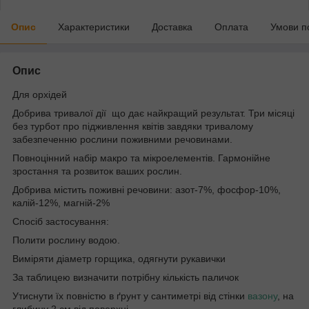
Опис
Характеристики
Доставка
Оплата
Умови п
Опис
Для орхідей
Добрива тривалої дії
що дає найкращий результат. Три місяці
без турбот про підживлення квітів завдяки тривалому
забезпеченню рослини поживними речовинами.
Повноцінний набір макро та мікроелементів. Гармонійне
зростання та розвиток ваших рослин.
Добрива містить поживні речовини: азот-7%, фосфор-10%,
калій-12%, магній-2%
Спосіб застосування:
Полити рослину водою.
Виміряти діаметр горщика, одягнути рукавички
За таблицею визначити потрібну кількість паличок
Утиснути їх повністю в ґрунт у сантиметрі від стінки
вазону
, на
глибину 2 см від поверхні.