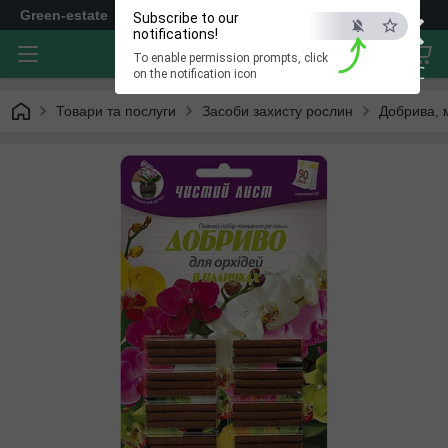
×
Green-estate
Subscribe to our
notifications!
To enable permission prompts, click
ESC
on the notification icon
Товари та послуги
Засоби захисту рослин
Добрива, 