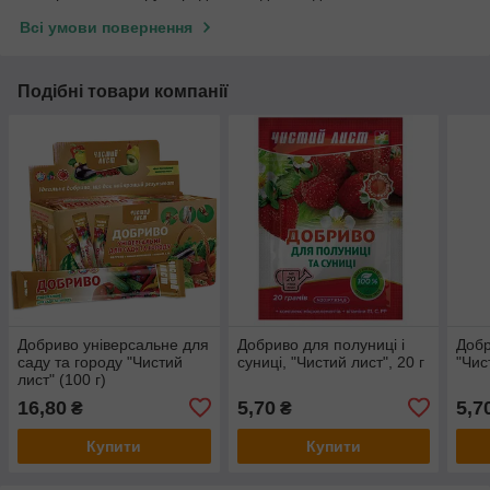
Всі умови повернення
Подібні товари компанії
Добриво універсальне для
Добриво для полуниці і
Добр
саду та городу "Чистий
суниці, "Чистий лист", 20 г
"Чис
лист" (100 г)
16,80
5,70
5,7
₴
₴
Купити
Купити