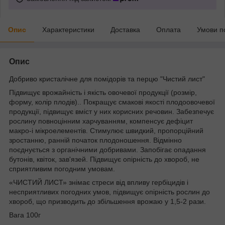
Опис
Характеристики
Доставка
Оплата
Умови п
Опис
Добриво кристалічне для помідорів та перцю "Чистий лист"
Підвищує врожайність і якість овочевої продукції (розмір,
форму, колір плодів).. Покращує смакові якості плодоовочевої
продукції, підвищує вміст у них корисних речовин. Забезпечує
рослину повноцінним харчуванням, компенсує дефіцит
макро-і мікроелементів. Стимулює швидкий, пропорційний
зростанню, ранній початок плодоношення. Відмінно
поєднується з органічними добривами. Запобігає опадання
бутонів, квіток, зав'язей. Підвищує опірність до хвороб, не
сприятливим погодним умовам.
«ЧИСТИЙ ЛИСТ» знімає стреси від впливу гербіцидів і
несприятливих погодних умов, підвищує опірність рослин до
хвороб, що призводить до збільшення врожаю у 1,5-2 рази.
Вага 100г