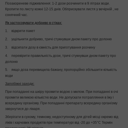
Позакореневе підживлення:
1-2 дози розчинити в 9 літрах води.
Кропити по листу кожні 12-15 днів. Обприскувати листя у вечірній , не
сонячний час.
Як застосовувати добриво в стіках:
1.
відкрити пакет
2.
ущільнити добриво, тричі стукнувши дном пакету про долоню
3.
відсипати дозу в ємність для приготування розчину
4.
перевірити правильність дози, тричі стукнувши дном пакету про
долоню
5.
якщо доза перевищила бажану, пропорційно збільшити кількість
води
Запобіжні заходи:
При попаданні на шкіру промити водою з милом. При попаданні в очі
промити великою кількістю води. Не допускати потрапляння в їжу і
всередину організму. При попаданні препарату всередину організму
звернутися до лікаря.
Зберігати в сухому, темному, недоступному для дітей місці окремо від
ліків і харчових продуктів при температурі від -20 до +35°С Термін