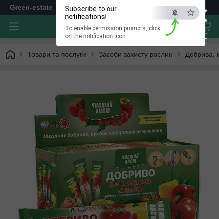
×
Green-estate
Subscribe to our
notifications!
To enable permission prompts, click
ESC
on the notification icon
Товари та послуги
Засоби захисту рослин
Добрива, 