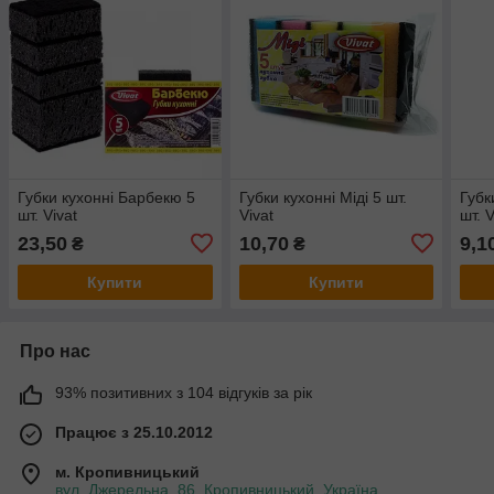
Губки кухонні Барбекю 5
Губки кухонні Міді 5 шт.
Губк
шт. Vivat
Vivat
шт. V
23,50
10,70
9,1
₴
₴
Купити
Купити
Про нас
93% позитивних з 104 відгуків за рік
Працює з 25.10.2012
м. Кропивницький
вул. Джерельна, 86, Кропивницький, Україна