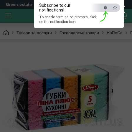
×
Green-estate
Subscribe to our
notifications!
To enable permission prompts, click
ESC
on the notification icon
Товари та послуги
Господарські товари
HoReCa