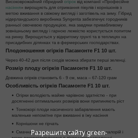
Високоврожайний гібридний
огірок
від компанії «Професійне
насіння
» вирощують для отримання пікулів і корнішонів з
метою вживання в свіжому вигляді і заготівель на зиму. Гібрид
нідерландського виробника Syngenta забезпечує городників
ранньої овочевою продукцією, яка завдяки привабливому
зовнішньому вигляду і гарною лежкістю користується попитом
на ринку. Вирощується у відкритому грунті та в теплицях на
присадибних ділянках та в фермерських господарствах.
Плодоношення огірків Пасамонте F1 10 шт.
Через 40-42 дня після сходів можна збирати перші зеленці.
Розмір плоду огірків Пасамонте F1 10 шт.
Довжина огірків становить 6 - 9 см, маса – 67-120 грам
Особливість огірків Пасамонте F1 10 шт.
Огірки володіють майже чарівною здатністю - при
досягненні оптимальних розмірів вони припиняють ріст
Тонкокорі плоди насиченого забарвлення мають
маленьке непомітне при вживанні в їжу насіння
Корнішони не гірчать
Разрешите сайту green-
Смачна, соковита м'якоть не містить зайвих калорій і
може використовуватися в дієтичному харчуванні