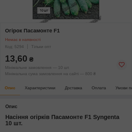
Огірок Пасамонте F1
Немає в наявності
Код: 5294
Тільки опт
13,60
₴
Мінімальне замовлення — 10 шт.
Мінімальна сума замовлення на сайті — 800 ₴
Опис
Характеристики
Доставка
Оплата
Умови п
Опис
Насіння огірків Пасамонте F1 Syngenta
10 шт.