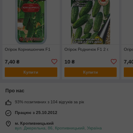
Огірок Корнишончик F1
Огірок Родничок F1 2 г.
Огір
7,40
10
7,4
₴
₴
Купити
Купити
Про нас
93% позитивних з 104 відгуків за рік
Працює з 25.10.2012
м. Кропивницький
вул. Джерельна, 86, Кропивницький, Україна