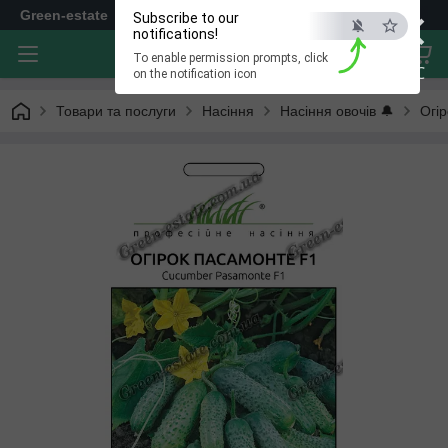
×
Green-estate
Subscribe to our
notifications!
To enable permission prompts, click
ESC
on the notification icon
Товари та послуги
Насіння
Насіння овочів 🔔
Огір