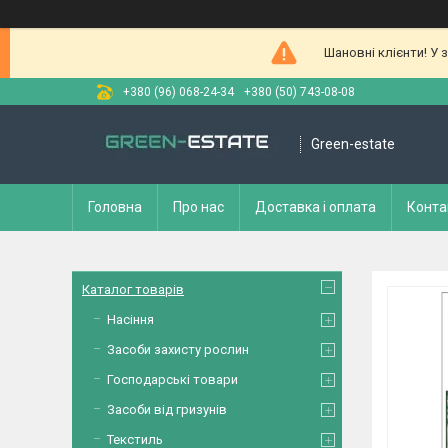
Шановні клієнти! У 
+380 (96) 068-24-34
+380 (50) 743-08-08
Green-estate
Головна
Про нас
Доставка і оплата
Конта
Каталог товарів
Насіння
Засоби захисту рослин
Господарські товари
Засоби від гризунів
Текстиль