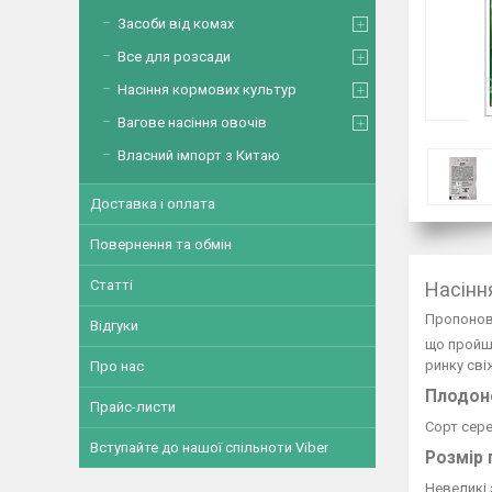
Засоби від комах
Все для розсади
Насіння кормових культур
Вагове насіння овочів
Власний імпорт з Китаю
Доставка і оплата
Повернення та обмін
Статті
Насіння
Пропонова
Відгуки
що пройшл
ринку сві
Про нас
Плодоно
Прайс-листи
Сорт сере
Вступайте до нашої спільноти Viber
Розмір 
Невеликі 