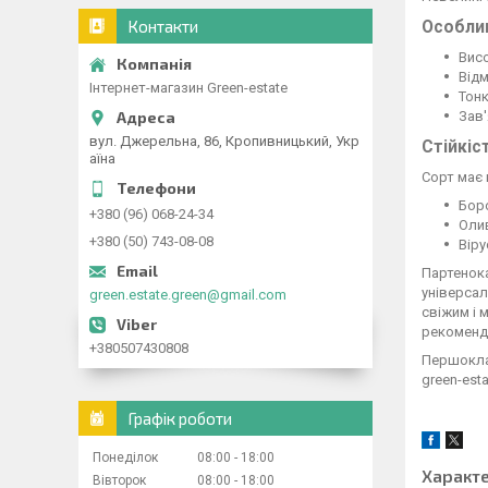
Контакти
Особлив
Висо
Відм
Інтернет-магазин Green-estate
Тонк
Зав
вул. Джерельна, 86, Кропивницький, Укр
Стійкіс
аїна
Сорт має 
Бор
+380 (96) 068-24-34
Оли
+380 (50) 743-08-08
Віру
Партенока
універсал
green.estate.green@gmail.com
свіжим і 
рекоменд
+380507430808
Першоклас
green-esta
Графік роботи
Понеділок
08:00
18:00
Характ
Вівторок
08:00
18:00