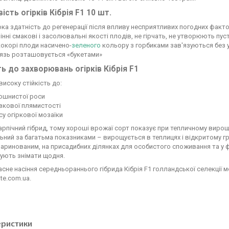
ість огірків Кібрія F1 10 шт.
ка здатність до регенерації після впливу несприятливих погодних факт
інні смакові і засолювальні якості плодів, не гірчать, не утворюють пу
окорі плоди насичено-
зеленого
кольору з горбиками зав'язуються без 
'язь розташовується «букетами»
ть до захворювань огірків Кібрія F1
високу стійкість до:
ошнистої роси
вкової плямистості
су огіркової мозаїки
рпічний гібрид, тому хороші врожаї сорт показує при тепличному вирощ
ьний за багатьма показниками – вирощується в теплицях і відкритому г
маринованим, на присадибних ділянках для особистого споживання та у
ують знімати щодня.
не насіння середньораннього гібрида Кібрія F1 голландської селекції 
te.com.ua.
еристики