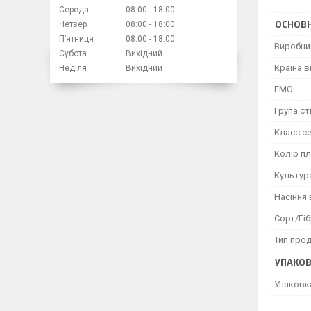
Середа
08:00
18:00
ОСНОВН
Четвер
08:00
18:00
Пʼятниця
08:00
18:00
Виробни
Субота
Вихідний
Країна 
Неділя
Вихідний
ГМО
Група ст
Класс с
Колір п
Культур
Насіння 
Сорт/Гі
Тип прод
УПАКО
Упаковк