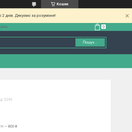
Кошик
 2 днів. Дякуємо за розуміння!
аїна
Пошук...
д:
5290
ті — 800 ₴