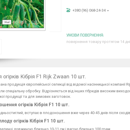
+380 (96) 068-24-34
повернення товару протягом 14 дн
 огірків Кібрія F1 Rijk Zwaan 10 шт.
на продукція європейської селекції від відомої насінницької компанії R
и спеціальну обробку. Відрізняється від інших гібридів високим виходом
жої продукції та для зимових заготовок.
шення огірків Кібрія F1 10 шт.
дньостиглий, вступає в плодоношення вже через 40-45 днів після сходів
плоду огірків Кібрія F1 10 шт.
зеленці довжиною близько 10-11 см і вагою близько 100 грам.