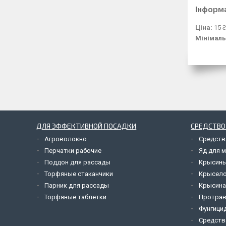
Інформ
Ціна:
15 ₴
Мінімаль
ДЛЯ ЭФФЕКТИВНОЙ ПОСАДКИ
СРЕДСТВО
Агроволокно
Средств
Перчатки рабочие
Яд для 
Поддон для рассады
Крысины
Торфяные стаканчики
Крысел
Парник для рассады
Крысина
Торфяные таблетки
Протрав
Фунгици
Средств