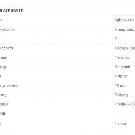
І АТРИБУТИ
к
Rijk Zwaan
виробник
Нідерланд
Ні
иглості
Середньор
емян
1-й клас
лоду
Зелений
а
Огірок
в упаковці
10 шт.
брид
Гибрид
укції
Посівний (
ВКА
а
Пачка