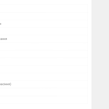
и
ання
насіння)