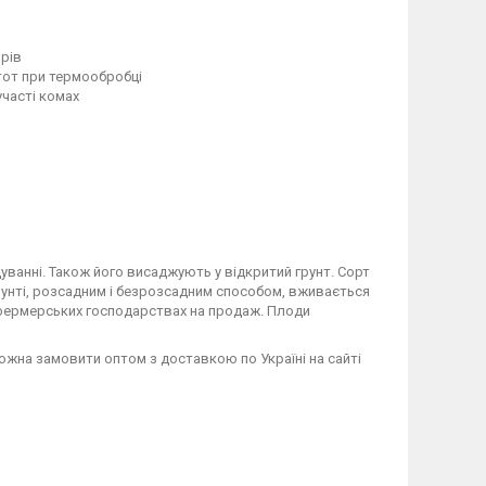
орів
стот при термообробці
участі комах
уванні. Також його висаджують у відкритий грунт. Сорт
рунті, розсадним і безрозсадним способом, вживається
 фермерських господарствах на продаж. Плоди
можна замовити оптом з доставкою по Україні на сайті