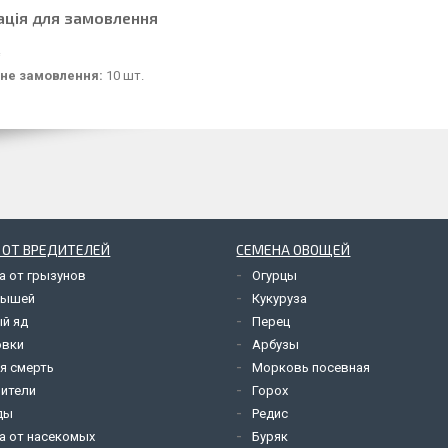
ація для замовлення
не замовлення:
10 шт.
 ОТ ВРЕДИТЕЛЕЙ
СЕМЕНА ОВОЩЕЙ
а от грызунов
Огурцы
мышей
Кукуруза
й яд
Перец
овки
Арбузы
я смерть
Морковь посевная
ители
Горох
ды
Редис
а от насекомых
Буряк