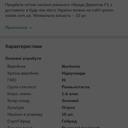
Придбати оптом насіння раннього гібрида Директор F1 з
доставкою в будь-яке місто України можна на сайті green-
estate.com.ua. Мінімальна кількість – 10 шт.
Приховати
Характеристики
Основні атрибути
Виробник
Nunhems
Країна виробник
Нідерланди
ГМО
Ні
Група стиглості
Ранньостигла
Класс семян
1-й клас
Колір плоду
Зелений
Культура
Огірок
Насіння в упаковці
10 шт.
Сорт/Гібрид
Гибрид
Тип продукції
Посівний (насіння)