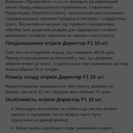
Компанія «Професійне
насіння
» виводить на український
ринок гібрид універсального призначення, створений в
Нідерландах (Nunhems Zaden), призначений для отримання
середньоранньої овочевої продукції в теплицях і у відкритому
грунті. Високоякісне насіння, що пройшло передпосівну
обробку, має додаткові резерви для підвищення схожості,
виживання і розвитку паростків на перших етапах росту.
Плодоношення огірків Директор F1 10 шт.
Сорт має вегетаційний період, що становить 40-45 днів.
Період плодоношення розтягнутий у часі, що дозволяє
збирати огірки до осені. З одного куща при належному догляді
можна зібрати 25 кг плодів.
Розмір плоду огірків Директор F1 10 шт.
Акуратні огірочки корнішонного типу мають довжину не
більше, ніж на 8-12 см і середня вага близько 70 грам.
Особливість огірків Директор F1 10 шт.
Нескладну агротехніку та стійкість до нестачі вологи
оцінять ті городники, які не можуть часто бути
присутніми на дачній ділянці
Темно-зелені однорідні плоди, рівномірно покриті