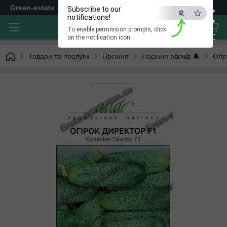
×
Green-estate
Subscribe to our
notifications!
To enable permission prompts, click
ESC
on the notification icon
Товари та послуги
Насіння
Насіння овочів 🔔
Огір