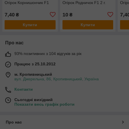
Огірок Корнишончик F1
Огірок Родничок F1 2 г.
Огір
7,40
10
7,4
₴
₴
Купити
Купити
Про нас
93% позитивних з 104 відгуків за рік
Працює з 25.10.2012
м. Кропивницький
вул. Джерельна, 86, Кропивницький, Україна
Контакти
Сьогодні вихідний
Показати весь графік роботи
Про нас