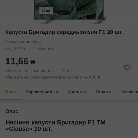
Капуста Бригадир середньопізня F1 20 шт.
Немає в наявності
Код: 5270
Тільки опт
11,66
₴
Мінімальне замовлення — 10 шт.
Мінімальна сума замовлення на сайті — 800 ₴
Опис
Характеристики
Доставка
Оплата
Умови п
Опис
Насіння капусти Бригадир F1 ТМ
«Clause» 20 шт.