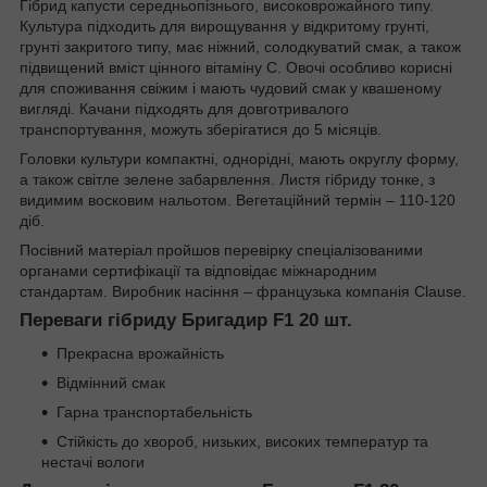
Гібрид капусти середньопізнього, високоврожайного типу.
Культура підходить для вирощування у відкритому грунті,
грунті закритого типу, має ніжний, солодкуватий смак, а також
підвищений вміст цінного вітаміну С. Овочі особливо корисні
для споживання свіжим і мають чудовий смак у квашеному
вигляді. Качани підходять для довготривалого
транспортування, можуть зберігатися до 5 місяців.
Головки культури компактні, однорідні, мають округлу форму,
а також світле зелене забарвлення. Листя гібриду тонке, з
видимим восковим нальотом. Вегетаційний термін – 110-120
діб.
Посівний матеріал пройшов перевірку спеціалізованими
органами сертифікації та відповідає міжнародним
стандартам. Виробник насіння – французька компанія Clause.
Переваги гібриду Бригадир F1 20 шт.
Прекрасна врожайність
Відмінний смак
Гарна транспортабельність
Стійкість до хвороб, низьких, високих температур та
нестачі вологи