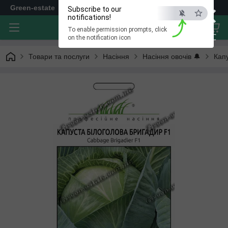
×
Green-estate
Subscribe to our
notifications!
To enable permission prompts, click
ESC
on the notification icon
Товари та послуги
Насіння
Насіння овочів 🔔
Кап