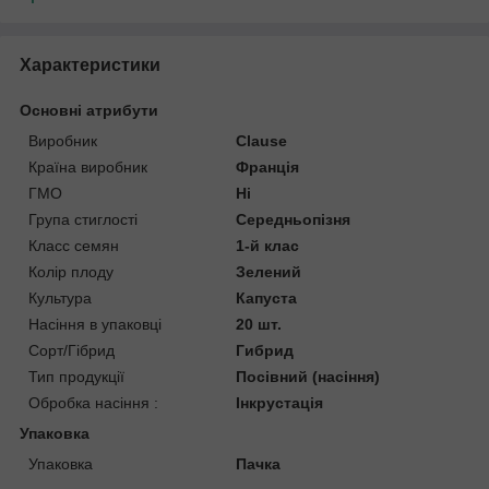
Характеристики
Основні атрибути
Виробник
Clause
Країна виробник
Франція
ГМО
Ні
Група стиглості
Середньопізня
Класс семян
1-й клас
Колір плоду
Зелений
Культура
Капуста
Насіння в упаковці
20 шт.
Сорт/Гібрид
Гибрид
Тип продукції
Посівний (насіння)
Обробка насіння :
Інкрустація
Упаковка
Упаковка
Пачка