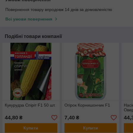
Повернення товару впродовж 14 днів за домовленістю
Всі умови повернення
Подібні товари компанії
Кукурудза Спіріт F1 50 шт.
Огірок Корнишончик F1
Насі
Овер
44,80
7,40
44,
₴
₴
Купити
Купити