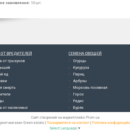
не замовлення:
10 шт.
 ОТ ВРЕДИТЕЛЕЙ
СЕМЕНА ОВОЩЕЙ
а от грызунов
Огурцы
мышей
Кукуруза
й яд
Перец
овки
Арбузы
я смерть
Морковь посевная
ители
Горох
ды
Редис
а от насекомых
Буряк
Сайт створений на маркетплейсі
Prom.ua
Інтернет-магазин Green-estate |
Поскаржитися на контент
|
Політика конфіденційн
Select Language
▼