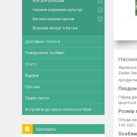
Все для розсади
Насіння кормових культур
Вагове насіння овочів
Власний імпорт з Китаю
Доставка і оплата
Повернення та обмін
Насіння
Статті
Українськ
Zaden. Ви
Відгуки
продуктивн
Про нас
Плодоно
Гібрид да
Прайс-листи
цінується
Вступайте до нашої спільноти Viber
Розмір 
Плоди, вк
110-120 г
Контакти
Особлив