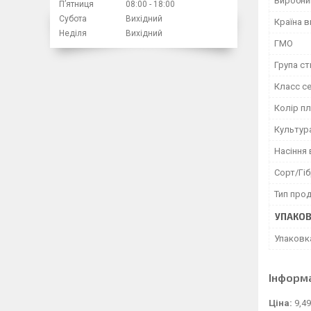
Виробни
Пʼятниця
08:00
18:00
Субота
Вихідний
Країна 
Неділя
Вихідний
ГМО
Група ст
Класс с
Колір п
Культур
Насіння 
Сорт/Гі
Тип прод
УПАКО
Упаковк
Інформ
Ціна:
9,49