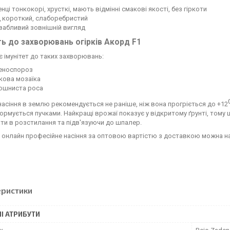
нці тонкокорі, хрусткі, мають відмінні смакові якості, без гіркоти
д короткий, слаборебристий
вабливий зовнішній вигляд
ть до захворювань огірків Акорд F1
 імунітет до таких захворювань:
еноспороз
кова мозаїка
ошниста роса
насіння в землю рекомендується не раніше, ніж вона прогріється до +12
ормується пучками. Найкращі врожаї показує у відкритому ґрунті, том
и в розстилання та підв'язуючи до шпалер.
онлайн професійне насіння за оптовою вартістю з доставкою можна на с
еристики
І АТРИБУТИ