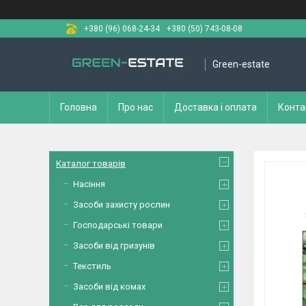
+380 (96) 068-24-34
+380 (50) 743-08-08
Green-estate
Головна
Про нас
Доставка і оплата
Конта
Каталог товарів
Насіння
Засоби захисту рослин
Господарські товари
Засоби від гризунів
Текстиль
Засоби від комах