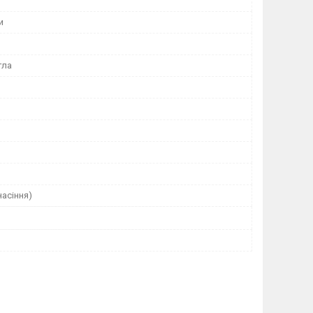
и
гла
насіння)