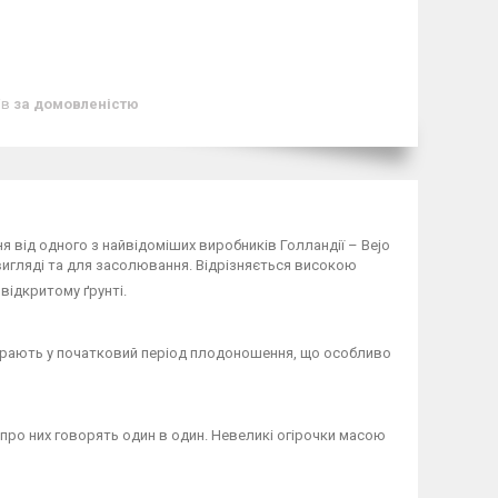
ів
за домовленістю
я від одного з найвідоміших виробників Голландії – Bejo
игляді та для засолювання. Відрізняється високою
відкритому ґрунті.
збирають у початковий період плодоношення, що особливо
 про них говорять один в один. Невеликі огірочки масою