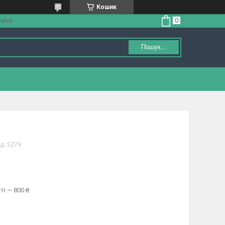
Кошик
аїна
Пошук...
д:
5279
ті — 800 ₴