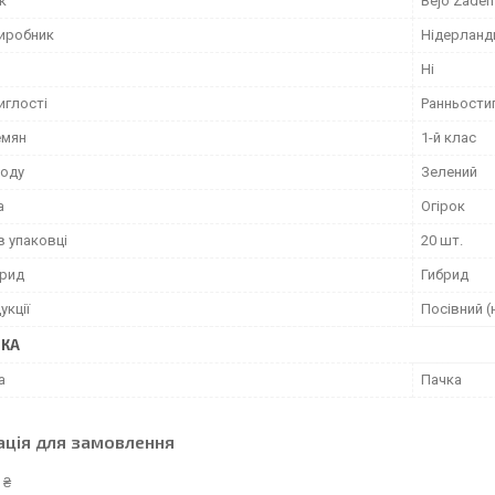
к
Bejo Zaden
виробник
Нідерланд
Ні
иглості
Ранньости
емян
1-й клас
лоду
Зелений
а
Огірок
в упаковці
20 шт.
брид
Гибрид
укції
Посівний (
ВКА
а
Пачка
ація для замовлення
 ₴