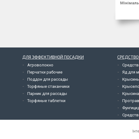
Мінімаль
ДЛЯ ЭФФЕКТИВНОЙ ПОСАДКИ
СРЕДСТВО
Агроволокно
Средств
Перчатки рабочие
Яд для 
Поддон для рассады
Крысины
Торфяные стаканчики
Крысел
Парник для рассады
Крысина
Торфяные таблетки
Протрав
Фунгици
Средств