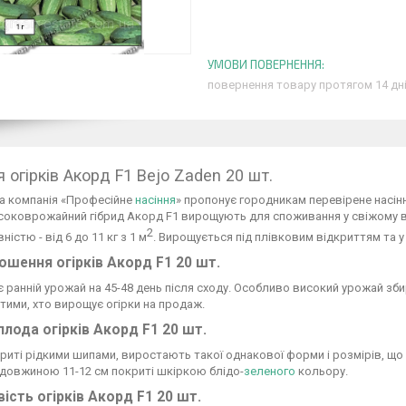
повернення товару протягом 14 дн
 огірків Акорд F1 Bejo Zaden 20 шт.
а компанія «Професійне
насіння
» пропонує городникам перевірене насінн
соковрожайний гібрид Акорд F1 вирощують для споживання у свіжому в
2
істю - від 6 до 11 кг з 1 м
. Вирощується під плівковим відкриттям та у 
шення огірків Акорд F1 20 шт.
є ранній урожай на 45-48 день після сходу. Особливо високий урожай 
 тими, хто вирощує огірки на продаж.
плода огірків Акорд F1 20 шт.
риті рідкими шипами, виростають такої однакової форми і розмірів, що
, довжиною 11-12 см покриті шкіркою блідо-
зеленого
кольору.
ість огірків Акорд F1 20 шт.