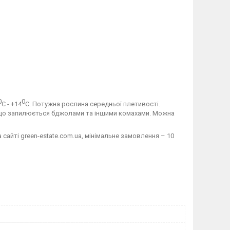
0
0
С - +14
С. Потужна рослина середньої плетивості.
у що запилюється бджолами та іншими комахами. Можна
айті green-estate.com.ua, мінімальне замовлення – 10