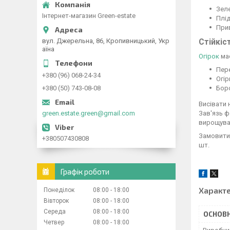
Зеле
Інтернет-магазин Green-estate
Плі
При
вул. Джерельна, 86, Кропивницький, Укр
Стійкіс
аїна
Огірок
має
Пер
+380 (96) 068-24-34
Огір
+380 (50) 743-08-08
Бор
Висівати 
green.estate.green@gmail.com
Зав'язь ф
вирощуват
Замовити 
+380507430808
шт.
Графік роботи
Характ
Понеділок
08:00
18:00
Вівторок
08:00
18:00
Середа
08:00
18:00
ОСНОВН
Четвер
08:00
18:00