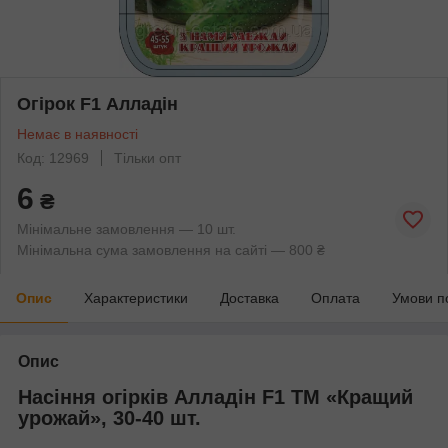
Огірок F1 Алладін
Немає в наявності
Код: 12969
Тільки опт
6
₴
Мінімальне замовлення — 10 шт.
Мінімальна сума замовлення на сайті — 800 ₴
Опис
Характеристики
Доставка
Оплата
Умови п
Опис
Насіння огірків Алладін F1 ТМ «Кращий
урожай», 30-40 шт.