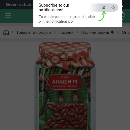
×
Green-estate
Subscribe to our
notifications!
To enable permission prompts, click
ESC
on the notification icon
Товари та послуги
Насіння
Насіння овочів 🔔
Огір