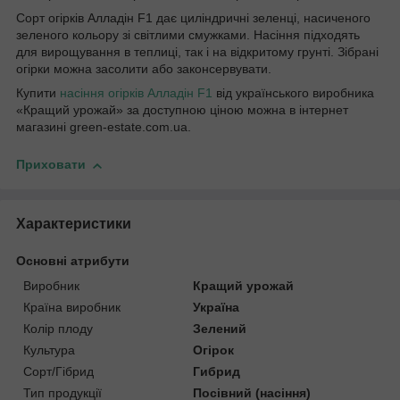
Сорт огірків Алладін F1 дає циліндричні зеленці, насиченого
зеленого кольору зі світлими смужками. Насіння підходять
для вирощування в теплиці, так і на відкритому грунті. Зібрані
огірки можна засолити або законсервувати.
Купити
насіння огірків Алладін F1
від українського виробника
«Кращий урожай» за доступною ціною можна в інтернет
магазині green-estate.com.ua.
Приховати
Характеристики
Основні атрибути
Виробник
Кращий урожай
Країна виробник
Україна
Колір плоду
Зелений
Культура
Огірок
Сорт/Гібрид
Гибрид
Тип продукції
Посівний (насіння)