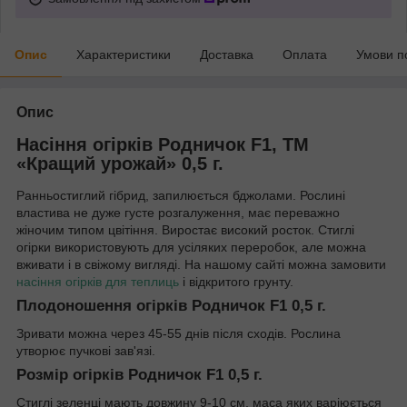
Опис
Характеристики
Доставка
Оплата
Умови п
Опис
Насіння огірків Родничок F1, ТМ
«Кращий урожай» 0,5 г.
Ранньостиглий гібрид, запилюється бджолами. Рослині
властива не дуже густе розгалуження, має переважно
жіночим типом цвітіння. Виростає високий росток. Стиглі
огірки використовують для усіляких переробок, але можна
вживати і в свіжому вигляді. На нашому сайті можна замовити
насіння огірків для теплиць
і відкритого грунту.
Плодоношення огірків Родничок F1 0,5 г.
Зривати можна через 45-55 днів після сходів. Рослина
утворює пучкові зав'язі.
Розмір огірків Родничок F1 0,5 г.
Стиглі зеленці мають довжину 9-10 см, маса яких варіюється