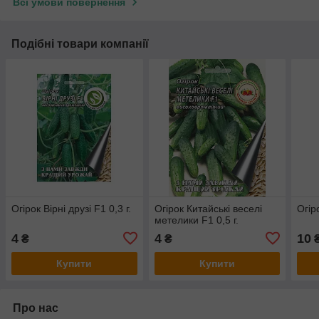
Всі умови повернення
Подібні товари компанії
Огірок Вірні друзі F1 0,3 г.
Огірок Китайські веселі
Огір
метелики F1 0,5 г.
4
4
10
₴
₴
Купити
Купити
Про нас