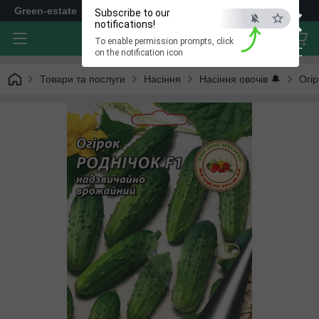
×
Green-estate
Subscribe to our
notifications!
To enable permission prompts, click
ESC
on the notification icon
Товари та послуги
Насіння
Насіння овочів 🔔
Огір