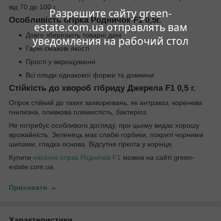
від 70 до 100 г.
Разрешите сайту green-
Особливість огірка Родничок F1 0,5г.
estate.com.ua отправлять вам
Довго зберігають товарні дані
уведомления на рабочий стол
Гарні смакові якості
Прості у вирощуванні
Всі плоди однакової форми та довжини
Стійкість до хвороб гібриду Джерела F1 0,5 г.
Огірок стійкий до таких захворювань, як антракоз, коренева
гнилизна, оливкова плямистість, бактеріоз.
Не потребує особливого догляду, при цьому видає хорошу
врожайність. Зеленець має слабкі горбики, покриті чорними
шипами, гладка основа. Відсутня гіркота у корінця.
Купити
насіння огірка Родничок F1
можна на сайті green-
estate.com.ua.
Приховати
Характеристики