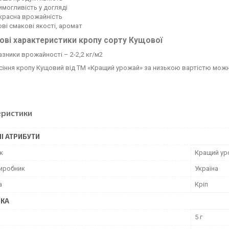
могливість у догляді
красна врожайність
ві смакові якості, аромат
ві характеристики кропу сорту Кущової
зники врожайності – 2-2,2 кг/м2
сіння кропу Кущовий від ТМ «Кращий урожай» за низькою вартістю можна 
еристики
І АТРИБУТИ
к
Кращий ур
виробник
Україна
а
Кріп
ВКА
5 г