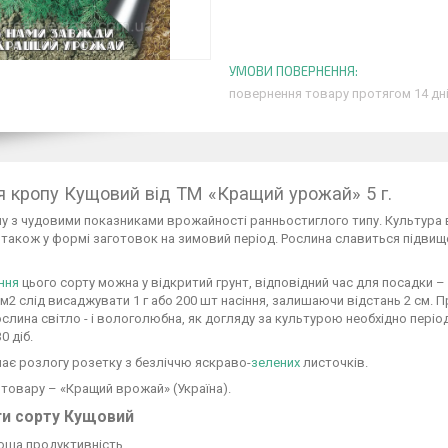
повернення товару протягом 14 дн
я кропу Кущовий від ТМ «Кращий урожай» 5 г.
у з чудовими показниками врожайності ранньостиглого типу. Культура 
а також у формі заготовок на зимовий період. Рослина славиться підв
ння
цього сорту можна у відкритий грунт, відповідний час для посадки – з
1 м2 слід висаджувати 1 г або 200 шт насіння, залишаючи відстань 2 см. П
ослина світло - і вологолюбна, як догляду за культурою необхідно пері
0 діб.
ає розлогу розетку з безліччю яскраво-
зелених
листочків.
товару – «Кращий врожай» (Україна).
ги сорту Кущовий
оша продуктивність