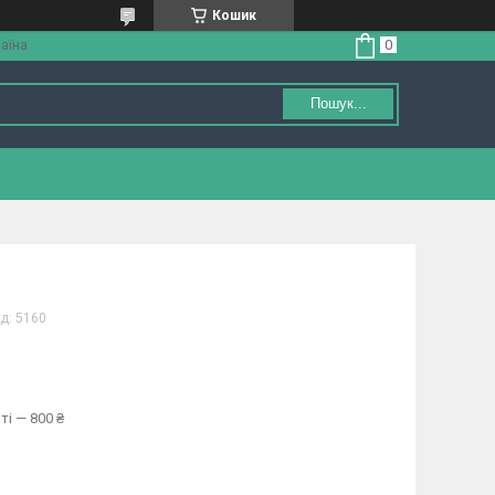
Кошик
аїна
Пошук...
д:
5160
ті — 800 ₴