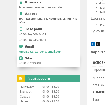
Неви
Інтернет-магазин Green-estate
Пре
Чудо
Додатко
вул. Джерельна, 86, Кропивницький, Укр
аїна
Пока
Купити на
+380 (96) 068-24-34
+380 (50) 743-08-08
Характ
green.estate.green@gmail.com
ОСНОВН
+380507430808
Виробни
Країна 
Графік роботи
Культур
Понеділок
08:00
18:00
Вівторок
08:00
18:00
УПАКО
Середа
08:00
18:00
Вага
Четвер
08:00
18:00