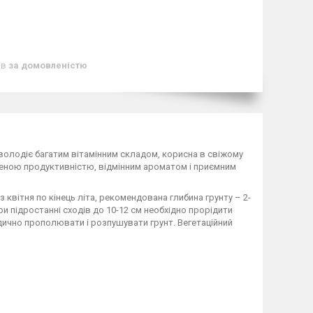
ів
за домовленістю
володіє багатим вітамінним складом, корисна в свіжому
ищеною продуктивністю, відмінним ароматом і приємним
 квітня по кінець літа, рекомендована глибина грунту – 2-
ри підростанні сходів до 10-12 см необхідно прорідити
одично прополювати і розпушувати грунт. Вегетаційний