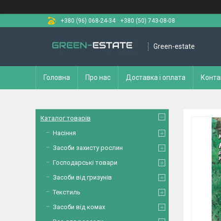
+380 (96) 068-24-34
+380 (50) 743-08-08
Green-estate
Головна
Про нас
Доставка і оплата
Конта
Каталог товарів
Насіння
Засоби захисту рослин
Господарські товари
Засоби від гризунів
Текстиль
Засоби від комах