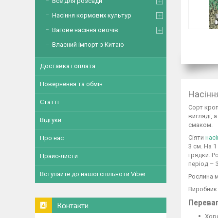
Все для розсади
Насіння кормових культур
Вагове насіння овочів
Власний імпорт з Китаю
Доставка і оплата
Повернення та обмін
Насінн
Статті
Сорт кроп
вигляді, 
Відгуки
смаком.
Сіяти
насі
Про нас
3 см. На 
грядки. Р
Прайс-листи
період – 3
Вступайте до нашої спільноти Viber
Рослина м
Виробник 
Перева
Контакти
Хор