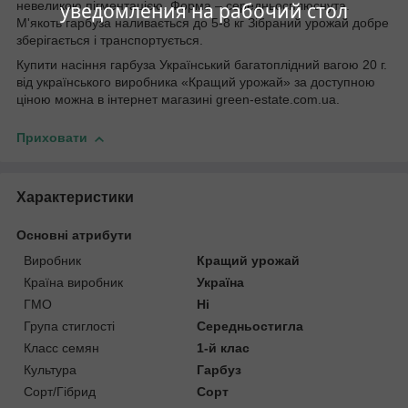
уведомления на рабочий стол
невеликою пігментацією. Форма – середньосплюснута.
М'якоть гарбуза наливається до 5-8 кг Зібраний урожай добре
зберігається і транспортується.
Купити насіння гарбуза Український багатоплідний вагою 20 г.
від українського виробника «Кращий урожай» за доступною
ціною можна в інтернет магазині green-estate.com.ua.
Приховати
Характеристики
Основні атрибути
Виробник
Кращий урожай
Країна виробник
Україна
ГМО
Ні
Група стиглості
Середньостигла
Класс семян
1-й клас
Культура
Гарбуз
Сорт/Гібрид
Сорт