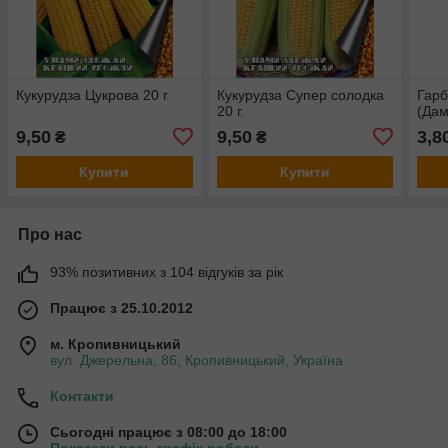
Кукурудза Цукрова 20 г.
Кукурудза Супер солодка
Гарб
20 г.
(Дам
9,50
9,50
3,8
₴
₴
Купити
Купити
Про нас
93% позитивних з 104 відгуків за рік
Працює з 25.10.2012
м. Кропивницький
вул. Джерельна, 86, Кропивницький, Україна
Контакти
Сьогодні працює з 08:00 до 18:00
Показати весь графік роботи