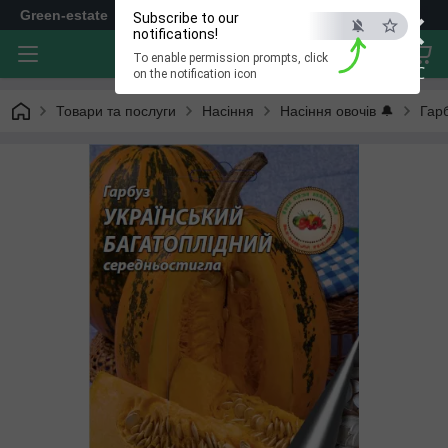
×
Green-estate
Subscribe to our
notifications!
To enable permission prompts, click
ESC
on the notification icon
Товари та послуги
Насіння
Насіння овочів 🔔
Гар