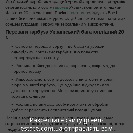
Український виробник «Кращий урожай» пропонує продукцію
середньостиглого сорту
гарбуза
Український багатоплідний
кількістю 20 г. в упаковці. Посівні
насіння
порадують Вас і
ваших близьких якісним урожаєм дійсно смачними, налитими
сонцем плодами. Гарбуз універсальний у використанні.
Переваги гарбуза Український багатоплідний 20
г.
Основна перевага сорту – це багатий урожай
однорідних, соковитих гарбузів, що повністю
підтверджує назва сорту
Рослина стійка до різних захворювань, зокрема, до
пероноспорозу
Універсальність сортів дозволяє виготовляти соки і
пюре з м'якоті гарбуза, що відмінно підходять для
дієтичного харчування. Може використовуватися як
кормова культура
Рослина не вимагає особливої хімічної обробки,
добре переносить несприятливі погодні умови
Насіння гарбуза краще сіяти в квітні-травні, коли немає
Разрешите сайту green-
загрози заморозків, у відкритому грунті. При дозріванні, колір
estate.com.ua отправлять вам
плоду змінюється до світло-сірого або світло-
зеленого
, з