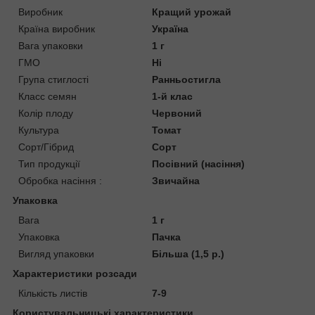
Виробник
Кращий урожай
Країна виробник
Україна
Вага упаковки
1 г
ГМО
Ні
Група стиглості
Ранньостигла
Класс семян
1-й клас
Колір плоду
Червоний
Культура
Томат
Сорт/Гібрид
Сорт
Тип продукції
Посівний (насіння)
Обробка насіння :
Звичайна
Упаковка
Вага
1 г
Упаковка
Пачка
Вигляд упаковки
Більша (1,5 р.)
Характеристики розсади
Кількість листів
7-9
Користувальницькі характеристики