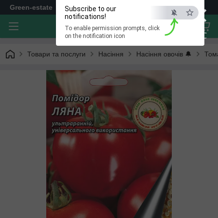
×
Green-estate
Subscribe to our
notifications!
To enable permission prompts, click
ESC
on the notification icon
Товари та послуги
Насіння
Насіння овочів 🔔
Том