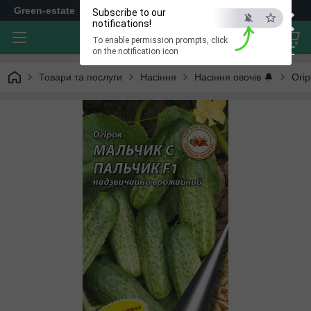
×
Green-estate
Subscribe to our
notifications!
To enable permission prompts, click
ESC
on the notification icon
Товари та послуги
Насіння
Насіння овочів 🔔
Огір