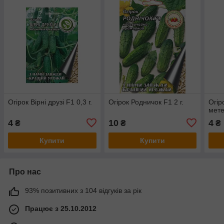
Огірок Вірні друзі F1 0,3 г.
Огірок Родничок F1 2 г.
Огір
мете
4
10
4
₴
₴
₴
Купити
Купити
Про нас
93% позитивних з 104 відгуків за рік
Працює з 25.10.2012