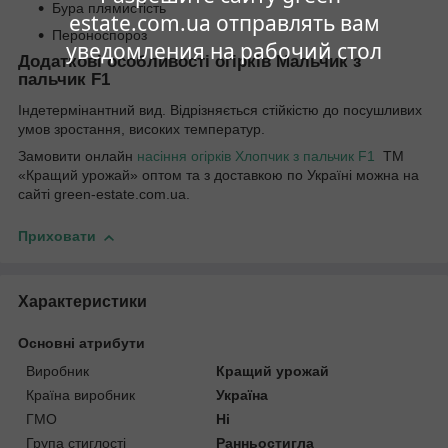
Бура плямистість
estate.com.ua отправлять вам
Пероноспороз
уведомления на рабочий стол
Додаткові особливості огірків Мальчик з
пальчик F1
Індетермінантний вид. Відрізняється стійкістю до посушливих
умов зростання, високих температур.
Замовити онлайн
насіння огірків Хлопчик з пальчик F1
ТМ
«Кращий урожай» оптом та з доставкою по Україні можна на
сайті green-estate.com.ua.
Приховати
Характеристики
Основні атрибути
Виробник
Кращий урожай
Країна виробник
Україна
ГМО
Ні
Група стиглості
Ранньостигла