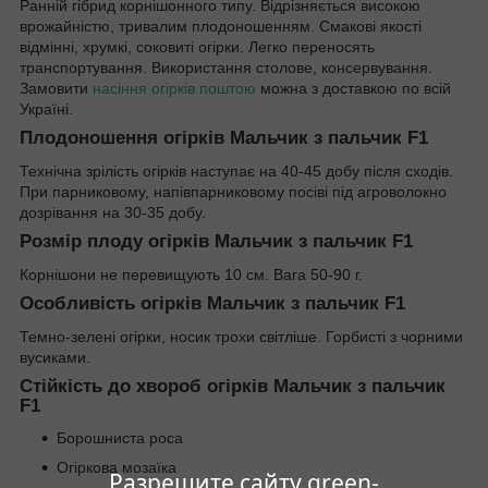
Ранній гібрид корнішонного типу. Відрізняється високою
врожайністю, тривалим плодоношенням. Смакові якості
відмінні, хрумкі, соковиті огірки. Легко переносять
транспортування. Використання столове, консервування.
Замовити
насіння огірків поштою
можна з доставкою по всій
Україні.
Плодоношення огірків Мальчик з пальчик F1
Технічна зрілість огірків наступає на 40-45 добу після сходів.
При парниковому, напівпарниковому посіві під агроволокно
дозрівання на 30-35 добу.
Розмір плоду огірків Мальчик з пальчик F1
Корнішони не перевищують 10 см. Вага 50-90 г.
Особливість огірків Мальчик з пальчик F1
Темно-зелені огірки, носик трохи світліше. Горбисті з чорними
вусиками.
Стійкість до хвороб огірків Мальчик з пальчик
F1
Борошниста роса
Огіркова мозаїка
Разрешите сайту green-