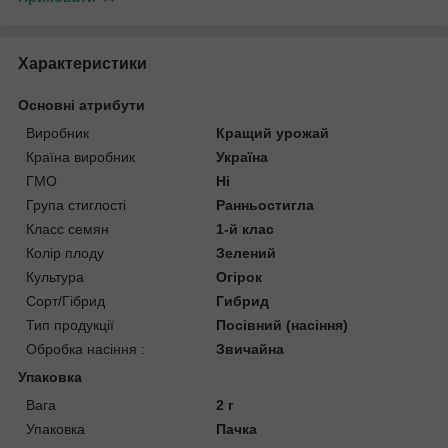
Характеристики
Основні атрибути
Виробник
Кращий урожай
Країна виробник
Україна
ГМО
Ні
Група стиглості
Ранньостигла
Класс семян
1-й клас
Колір плоду
Зелений
Культура
Огірок
Сорт/Гібрид
Гибрид
Тип продукції
Посівний (насіння)
Обробка насіння :
Звичайна
Упаковка
Вага
2 г
Упаковка
Пачка