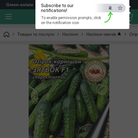
×
Green-estate
Subscribe to our
notifications!
To enable permission prompts, click
ESC
on the notification icon
Товари та послуги
Насіння
Насіння овочів 🔔
Огір