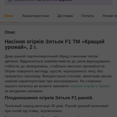
Опис
Характеристики
Доставка
Оплата
Умови п
Опис
Насіння огірків Зятьок F1 ТМ «Кращий
урожай», 2 г.
Дуже ранній партенокарпічний гібрид з жіночим типом
цвітіння. Відрізняється невибагливістю до умов вирощування,
стійкістю до захворювань, стабільно високою врожайністю.
Огірки товарного вигляду, хрусткі, корнішонного типу, без
гіркуватого присмаку. Використання столове, винятково високі
смакові характеристики при консервуванні. На сторінках
нашого каталогу ви можете замовити
насіння огірків в Україні
за вигідними умовами.
Плодоношення огірків Зятьок F1 ранній.
Технічний період вегетації 45 днів. Ранній урожай можливий
при посіві під плівку, агроволокно.