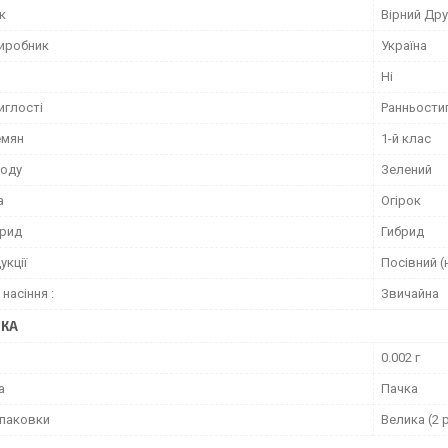
к
Вірний Дру
виробник
Україна
Ні
иглості
Ранньости
емян
1-й клас
лоду
Зелений
а
Огірок
брид
Гибрид
укції
Посівний (
насіння :
Звичайна
ВКА
0.002 г
а
Пачка
упаковки
Велика (2 р