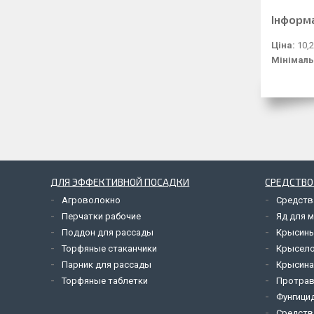
Інформ
Ціна:
10,2
Мінімаль
ДЛЯ ЭФФЕКТИВНОЙ ПОСАДКИ
СРЕДСТВО
Агроволокно
Средств
Перчатки рабочие
Яд для 
Поддон для рассады
Крысины
Торфяные стаканчики
Крысел
Парник для рассады
Крысина
Торфяные таблетки
Протрав
Фунгици
Средств