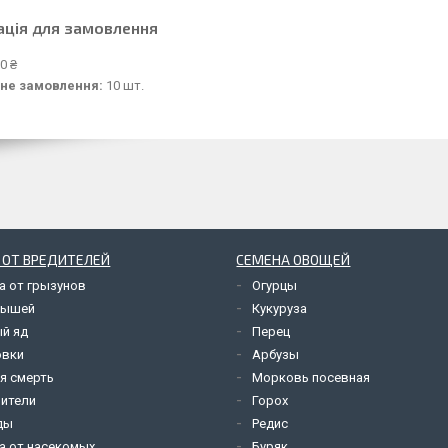
ація для замовлення
0 ₴
не замовлення:
10 шт.
 ОТ ВРЕДИТЕЛЕЙ
СЕМЕНА ОВОЩЕЙ
а от грызунов
Огурцы
мышей
Кукуруза
й яд
Перец
овки
Арбузы
я смерть
Морковь посевная
ители
Горох
ды
Редис
а от насекомых
Буряк