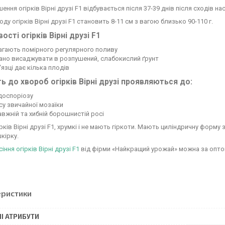
ння огірків Вірні друзі F1 відбувається після 37-39 днів після сходів на
оду огірків Вірні друзі F1 становить 8-11 см з вагою близько 90-110 г.
ості огірків Вірні друзі F1
агають помірного регулярного поливу
ано висаджувати в розпушений, слабокислий ґрунт
'язці дає кілька плодів
ть до хвороб огірків Вірні друзі проявляються до:
доспоріозу
су звичайної мозаїки
вжній та хибній борошнистій росі
рків Вірні друзі F1, хрумкі і не мають гіркоти. Мають циліндричну форм
кірку.
сіння огірків Вірні друзі F1
від фірми «Найкращий урожай» можна за оптово
еристики
І АТРИБУТИ