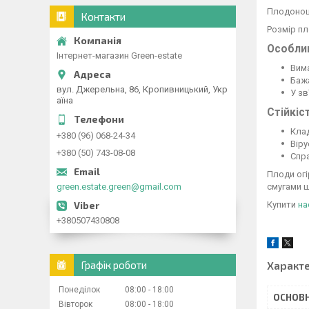
Плодоноше
Контакти
Розмір пл
Особлив
Інтернет-магазин Green-estate
Вим
Баж
вул. Джерельна, 86, Кропивницький, Укр
У зв
аїна
Стійкіс
Кла
+380 (96) 068-24-34
Віру
+380 (50) 743-08-08
Спра
Плоди огі
смугами ш
green.estate.green@gmail.com
Купити
на
+380507430808
Характ
Графік роботи
Понеділок
08:00
18:00
ОСНОВН
Вівторок
08:00
18:00