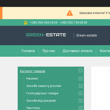
Шановні клієнти! У 
+380 (96) 068-24-34
+380 (50) 743-08-08
Green-estate
Головна
Про нас
Доставка і оплата
Конта
Каталог товарів
Насіння
Засоби захисту рослин
Господарські товари
Засоби від гризунів
Текстиль