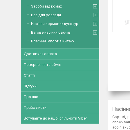
Засоби від комах
Все для розсади
Насіння кормових культур
Вагове насіння овочів
Власний імпорт з Китаю
Доставка і оплата
Повернення та обмін
Статті
Відгуки
Про нас
Прайс-листи
Насіння
Сорт відн
Вступайте до нашої спільноти Viber
споживанн
або пізнь