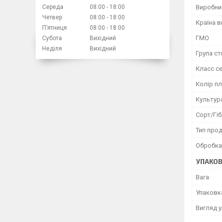
Виробни
Середа
08:00
18:00
Четвер
08:00
18:00
Країна 
Пʼятниця
08:00
18:00
ГМО
Субота
Вихідний
Неділя
Вихідний
Група ст
Класс с
Колір п
Культур
Сорт/Гі
Тип прод
Обробка 
УПАКО
Вага
Упаковк
Вигляд 