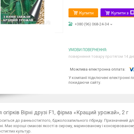
Купити
Купити з
+380 (96) 068-24-34
повернення товару протягом 14 дн
У компанії підключені електронні п
покидаючи сайту.
 огірків Вірні друзі F1, фірма «Кращий урожай», 2 г
оситься до ранньостиглого, бджолозапильного гібриду. Призначений для п
і. Має хороші смакові якості в сирому, маринованому і консервованому
остиглих культур.