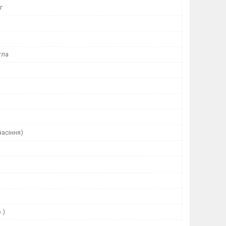
г
гла
насіння)
.)