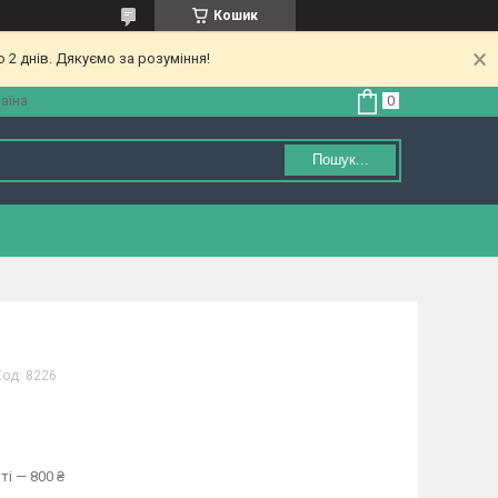
Кошик
 2 днів. Дякуємо за розуміння!
аїна
Пошук...
Код:
8226
ті — 800 ₴