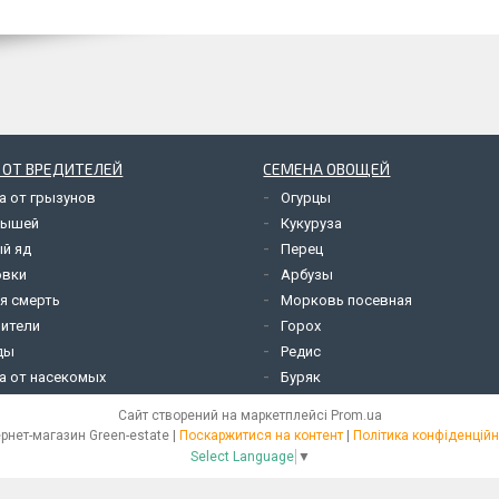
 ОТ ВРЕДИТЕЛЕЙ
СЕМЕНА ОВОЩЕЙ
а от грызунов
Огурцы
мышей
Кукуруза
й яд
Перец
овки
Арбузы
я смерть
Морковь посевная
ители
Горох
ды
Редис
а от насекомых
Буряк
Сайт створений на маркетплейсі
Prom.ua
Інтернет-магазин Green-estate |
Поскаржитися на контент
|
Політика конфіденційн
Select Language
▼