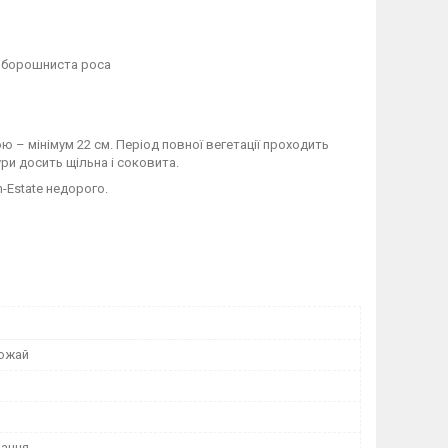
і борошниста роса
– мінімум 22 см. Період повної вегетації проходить
ури досить щільна і соковита.
-Estate недорого.
ожай
ання