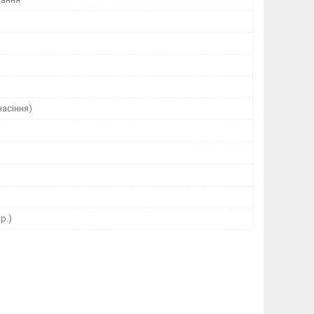
насіння)
р.)