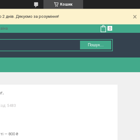
Кошик
 2 днів. Дякуємо за розуміння!
аїна
Пошук...
г.
Код:
5483
ті — 800 ₴