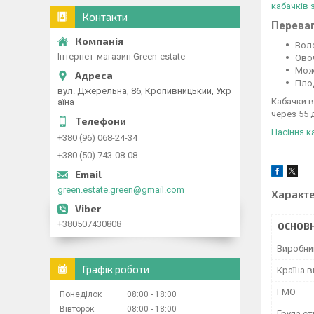
кабачків 
Контакти
Переваг
Воло
Інтернет-магазин Green-estate
Овоч
Можн
Пло
вул. Джерельна, 86, Кропивницький, Укр
Кабачки в
аїна
через 55 
Насіння к
+380 (96) 068-24-34
+380 (50) 743-08-08
green.estate.green@gmail.com
Характ
+380507430808
ОСНОВН
Виробни
Графік роботи
Країна 
ГМО
Понеділок
08:00
18:00
Вівторок
08:00
18:00
Група ст