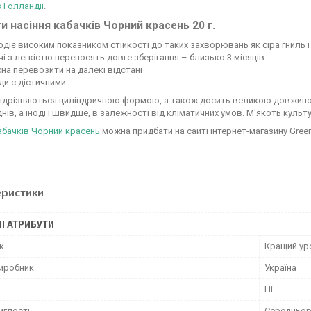
з Голландії
.
и насіння кабачків Чорний красень 20 г.
діє високим показником стійкості до таких захворювань як сіра гниль 
і з легкістю переносять довге зберігання – близько 3 місяців
а перевозити на далекі відстані
ди є дієтичними
ідрізняються циліндричною формою, а також досить великою довжиною 
днів, а іноді і швидше, в залежності від кліматичних умов. М'якоть культ
абачків Чорний красень
можна придбати на сайті інтернет-магазину Green
еристики
І АТРИБУТИ
к
Кращий ур
виробник
Україна
Ні
иглості
Середньор