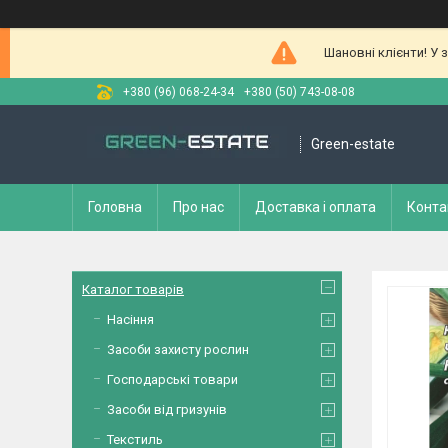
Шановні клієнти! У 
+380 (96) 068-24-34
+380 (50) 743-08-08
Green-estate
Головна
Про нас
Доставка і оплата
Конта
Каталог товарів
Насіння
Засоби захисту рослин
Господарські товари
Засоби від гризунів
Текстиль