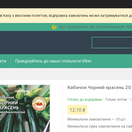
зв’язку з високим попитом, відправка замовлень може затримуватися до
вул. Джерельна, 86, Кропивницький, Укр
кти
Приєднуйтесь до нашої спільноти Viber
Кабачок Чорний красень 20 
Готово до відправки
Тільки оптом
12,10 ₴
Мінімальне замовлення — 10 шт.
Мінімальна сума замовлення на сай