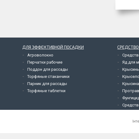
ДЛЯ ЭФФЕКТИВНОЙ ПОСАДКИ
СРЕДСТВО
Агроволокно
Средств
Перчатки рабочие
Яд для 
Поддон для рассады
Крысины
Торфяные стаканчики
Крысел
Парник для рассады
Крысина
Торфяные таблетки
Протрав
Фунгици
Средств