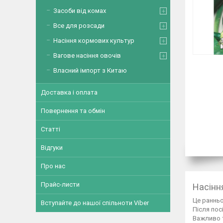
Засоби від комах
Все для розсади
Насіння кормових культур
Вагове насіння овочів
Власний імпорт з Китаю
Доставка і оплата
Повернення та обмін
Статті
Відгуки
Про нас
Прайс-листи
Насінн
Це ранньо
Вступайте до нашої спільноти Viber
Після пос
Важливо т