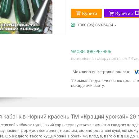
Купити
Купити з
+380 (96) 068-24-34
повернення товару протягом 14 дн
У компанії підключені електронні п
покидаючи сайту.
я кабачків Чорний красень ТМ «Кращий урожай» 20 г
стиглий кабачок-цукіні, який характеризується наявністю гладких плодів
іву насіння формуються зелені, невеликі, сильно розсічені кущі, які мож
е, що з одного такого куща можна зібрати 4-5 плодів, вагою від 0.8 до 