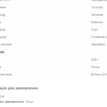
емян
1-й клас
лоду
Зелений
а
Кабачок
брид
Сорт
укції
Посівний (
насіння :
Звичайна
ВКА
0.02 г
а
Пачка
упаковки
Велика (20 
ація для замовлення
0 ₴
не замовлення:
10 шт.