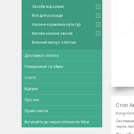
Засоби від комах
Все для розсади
Насіння кормових культур
Вагове насіння овочів
Власний імпорт з Китаю
Доставка і оплата
Повернення та обмін
Статті
Відгуки
Про нас
Стоп А
Прайс-листи
trong>Скла
Системний
Вступайте до нашої спільноти Viber
через лис