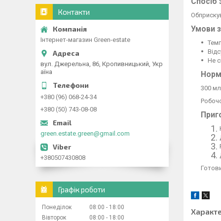
Спосіб 
Контакти
Обприскув
Умови 
Інтернет-магазин Green-estate
Темп
Відс
Не с
вул. Джерельна, 86, Кропивницький, Укр
аїна
Норм
300 мл
+380 (96) 068-24-34
Робочо
+380 (50) 743-08-08
Приг
green.estate.green@gmail.com
+380507430808
Готови
Графік роботи
Понеділок
08:00
18:00
Характ
Вівторок
08:00
18:00