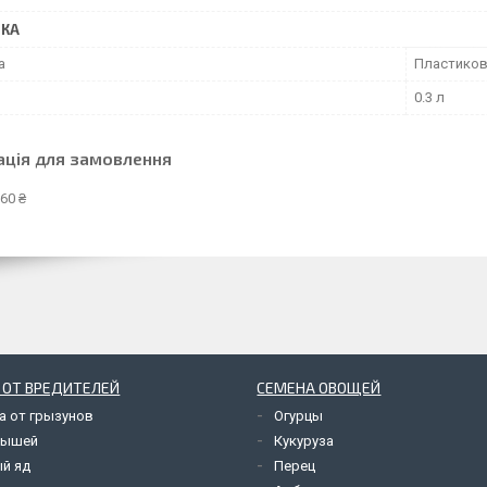
ВКА
а
Пластиков
0.3 л
ація для замовлення
60 ₴
 ОТ ВРЕДИТЕЛЕЙ
СЕМЕНА ОВОЩЕЙ
а от грызунов
Огурцы
мышей
Кукуруза
й яд
Перец