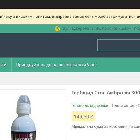
зв’язку з високим попитом, відправка замовлень може затримуватися до
вул. Джерельна, 86, Кропивницький, Укр
кти
Приєднуйтесь до нашої спільноти Viber
Гербіцид Стоп Амброзія 3
Готово до відправки
Тільки оптом
149,60 ₴
Мінімальна сума замовлення на сай