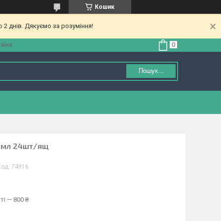
Кошик
 2 днів. Дякуємо за розуміння!
аїна
Пошук...
00мл 24шт/ящ
Код:
74916
ті — 800 ₴