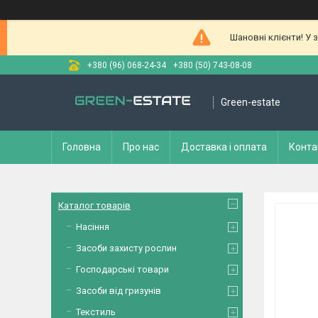
Шановні клієнти! У 
+380 (96) 068-24-34
+380 (50) 743-08-08
Green-estate
Головна
Про нас
Доставка і оплата
Конта
Каталог товарів
Насіння
Засоби захисту рослин
Господарські товари
Засоби від гризунів
Текстиль