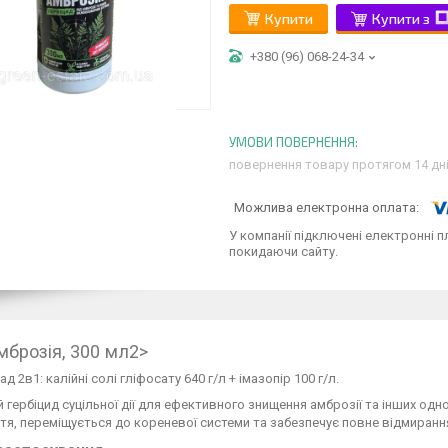
Купити
Купити з
+380 (96) 068-24-34
повернення товару протягом 14 дн
У компанії підключені електронні п
покидаючи сайту.
мброзія, 300 мл2>
д 2в1: калійні солі гліфосату 640 г/л + імазопір 100 г/л.
 гербіцид суцільної дії для ефективного знищення амброзії та інших одн
тя, переміщується до кореневої системи та забезпечує повне відмиранн