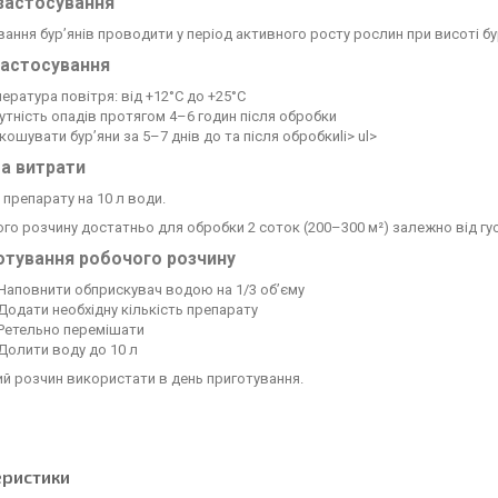
застосування
ання бур’янів проводити у період активного росту рослин при висоті бу
застосування
ература повітря: від +12°C до +25°C
утність опадів протягом 4–6 годин після обробки
кошувати бур’яни за 5–7 днів до та після обробкиli> ul>
а витрати
 препарату на 10 л води.
го розчину достатньо для обробки 2 соток (200–300 м²) залежно від гус
отування робочого розчину
Наповнити обприскувач водою на 1/3 об’єму
Додати необхідну кількість препарату
Ретельно перемішати
Долити воду до 10 л
й розчин використати в день приготування.
еристики