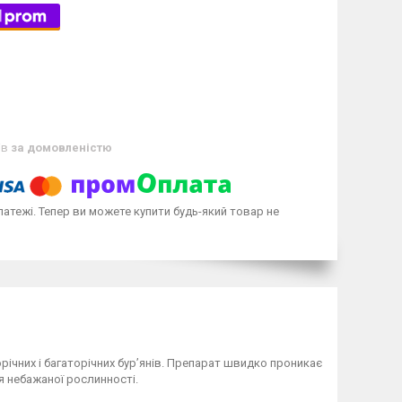
ів
за домовленістю
латежі. Тепер ви можете купити будь-який товар не
орічних і багаторічних бур’янів. Препарат швидко проникає
я небажаної рослинності.