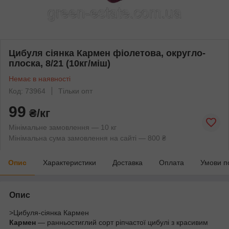
Цибуля сіянка Кармен фіолетова, округло-
плоска, 8/21 (10кг/міш)
Немає в наявності
Код: 73964
Тільки опт
99
₴/кг
Мінімальне замовлення — 10 кг
Мінімальна сума замовлення на сайті — 800 ₴
Опис
Характеристики
Доставка
Оплата
Умови п
Опис
>Цибуля-сіянка Кармен
Кармен
— ранньостиглий сорт ріпчастої цибулі з красивим