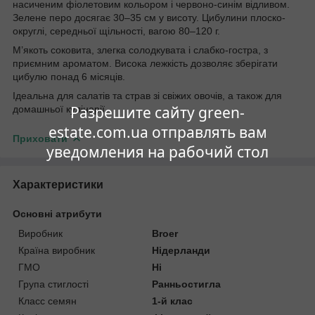
насиченим фіолетовим кольором і червоно-синім відливом.
Зелене перо досягає 30–35 см у висоту. Цибулини плоско-
округлі, середньої щільності, вагою 80–120 г.
М’якоть соковита, злегка солодкувата і слабко-гостра, з
приємним ароматом. Висока лежкість дозволяє зберігати
цибулю понад 6 місяців.
Ідеальна для салатів та страв зі свіжих овочів, а також для
Разрешите сайту green-
домашньої кулінарії.
estate.com.ua отправлять вам
Приховати
уведомления на рабочий стол
Характеристики
Основні атрибути
Виробник
Broer
Країна виробник
Нідерланди
ГМО
Ні
Група стиглості
Ранньостигла
Класс семян
1-й клас