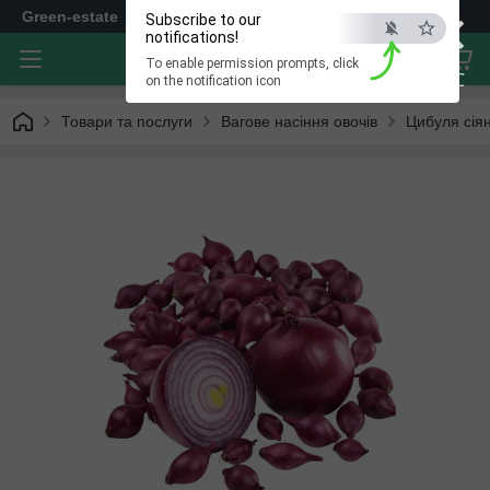
×
Green-estate
Subscribe to our
notifications!
To enable permission prompts, click
ESC
on the notification icon
Товари та послуги
Вагове насіння овочів
Цибуля сія