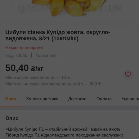
Цибуля сіянка Купідо жовта, округло-
видовжена, 8/21 (10кг/міш)
Немає в наявності
Код: 73965
Тільки опт
50,40
₴/кг
Мінімальне замовлення — 10 кг
Мінімальна сума замовлення на сайті — 800 ₴
Опис
Характеристики
Доставка
Оплата
Умови п
Опис
>Цибуля Купідо F1 – стабільний врожай і відмінна якість
Гібрид Купідо F1 нідерландського походження заслужено