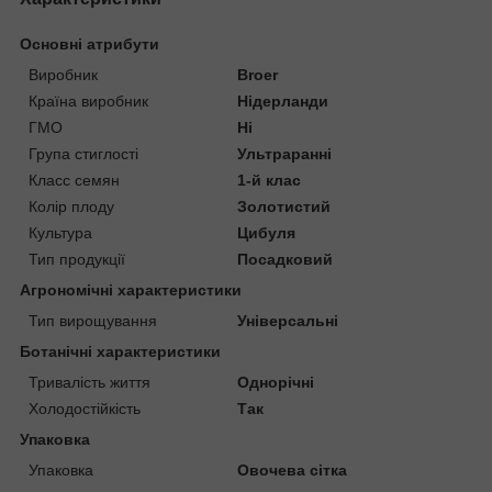
Основні атрибути
Виробник
Broer
Країна виробник
Нідерланди
ГМО
Ні
Група стиглості
Ультраранні
Класс семян
1-й клас
Колір плоду
Золотистий
Культура
Цибуля
Тип продукції
Посадковий
Агрономічні характеристики
Тип вирощування
Універсальні
Ботанічні характеристики
Тривалість життя
Однорічні
Холодостійкість
Так
Упаковка
Упаковка
Овочева сітка