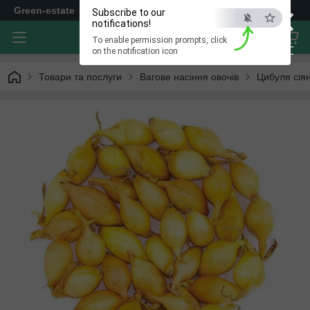
×
Green-estate
Subscribe to our
notifications!
To enable permission prompts, click
ESC
on the notification icon
Товари та послуги
Вагове насіння овочів
Цибуля сія