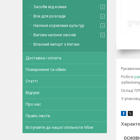
Засоби від комах
Все для розсади
Насіння кормових культур
Вагове насіння овочів
Власний імпорт з Китаю
Доставка і оплата
Рукавички
Повернення та обмін
Робочі
ру
Статті
забезпечу
Склад:70
Відгуки
У упаковц
Про нас
Прайс-листи
Характ
Вступайте до нашої спільноти Viber
ОСНОВН