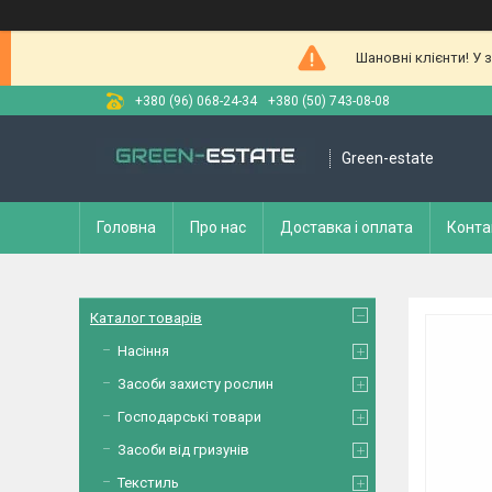
Шановні клієнти! У 
+380 (96) 068-24-34
+380 (50) 743-08-08
Green-estate
Головна
Про нас
Доставка і оплата
Конта
Каталог товарів
Насіння
Засоби захисту рослин
Господарські товари
Засоби від гризунів
Текстиль