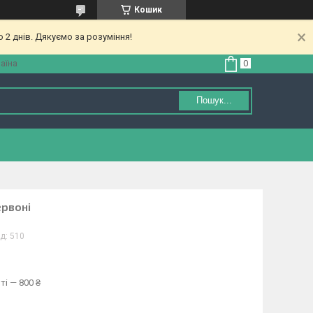
Кошик
 2 днів. Дякуємо за розуміння!
аїна
Пошук...
ервоні
д:
510
ті — 800 ₴