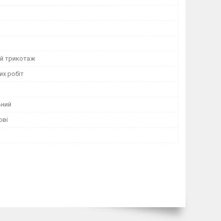
й трикотаж
их робіт
ьний
ові