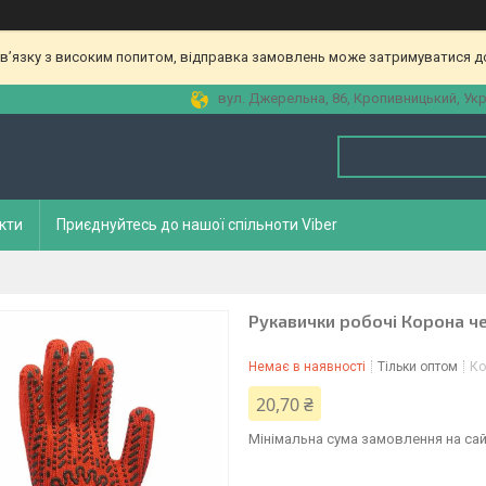
зв’язку з високим попитом, відправка замовлень може затримуватися до
вул. Джерельна, 86, Кропивницький, Укр
кти
Приєднуйтесь до нашої спільноти Viber
Рукавички робочі Корона ч
Немає в наявності
Тільки оптом
Ко
20,70 ₴
Мінімальна сума замовлення на сай