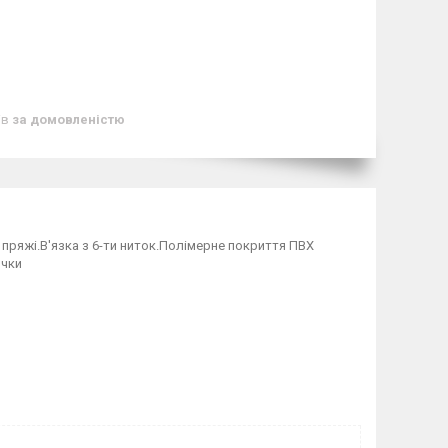
ів
за домовленістю
 пряжі.В'язка з 6-ти ниток.Полімерне покриття ПВХ
ички