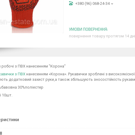
+380 (96) 068-24-34
повернення товару протягом 14 дн
 робочі з ПВХ нанесенням "Корона"
кавички з ПВХ
нанесенням «Корона». Рукавички зроблені з високоякісної
ють додатковий захист руки,а також збільшують зносостійкість рукав
%бавовна 30%поліестер
і 10шт.
еристики
І