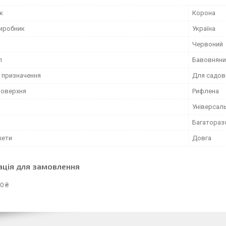
к
Корона
виробник
Україна
Червоний
л
Бавовняни
 призначення
Для садов
поверхня
Рифлена
Універсал
Багатораз
жети
Довга
ація для замовлення
0 ₴