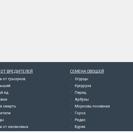
 ОТ ВРЕДИТЕЛЕЙ
СЕМЕНА ОВОЩЕЙ
а от грызунов
Огурцы
мышей
Кукуруза
й яд
Перец
овки
Арбузы
я смерть
Морковь посевная
ители
Горох
ды
Редис
а от насекомых
Буряк