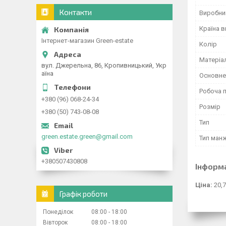
Контакти
Виробни
Країна 
Інтернет-магазин Green-estate
Колір
Матеріа
вул. Джерельна, 86, Кропивницький, Укр
аїна
Основне
Робоча 
+380 (96) 068-24-34
Розмір
+380 (50) 743-08-08
Тип
green.estate.green@gmail.com
Тип ман
+380507430808
Інформ
Ціна:
20,7
Графік роботи
Понеділок
08:00
18:00
Вівторок
08:00
18:00