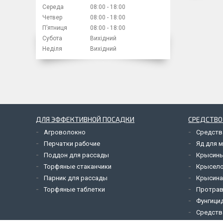
Середа
08:00
18:00
Четвер
08:00
18:00
Пʼятниця
08:00
18:00
Субота
Вихідний
Неділя
Вихідний
ДЛЯ ЭФФЕКТИВНОЙ ПОСАДКИ
СРЕДСТВО
Агроволокно
Средств
Перчатки рабочие
Яд для 
Поддон для рассады
Крысины
Торфяные стаканчики
Крысел
Парник для рассады
Крысина
Торфяные таблетки
Протрав
Фунгици
Средств