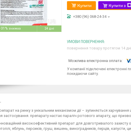
Купити
Купити з
+380 (96) 068-24-34
–31%
24 дні
повернення товару протягом 14 дн
У компанії підключені електронні п
покидаючи сайту.
г
епарат на ринку з унікальним механізмом дії – зупиняється харчування 
ля застосування. препарату настає параліч ротового апарату, що призво
 інноваційний високоефективний препарат для довготривалого захисту о
ртоплі, яблунь, персиків, груш, вишень, виноградників, перців, капусти, ц