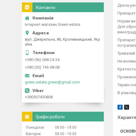
Діюча реч
Контакти
Препарат
Норми витр
Інтернет-магазин Green-estate
Для оброб
винограду
вул. Джерельна, 86, Кропивницький, Укр
Препарат 
аїна
потрапили
Тривалий п
+380 (96) 068-24-34
Не вплива
+380 (50) 743-08-08
Кратність
Проміжок 
green.estate.green@gmail.com
Термін оч
В упаковці
+380507430808
Графік роботи
Характ
Понеділок
08:00
18:00
ОСНОВН
Вівторок
08:00
18:00