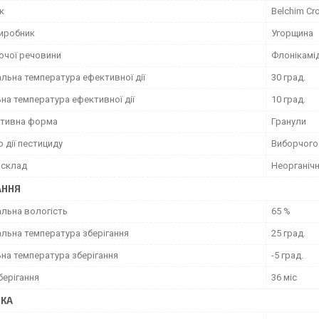
к
Belchim Cro
виробник
Угорщина
ючої речовини
Флонікамід
льна температура ефективної дії
30 град.
на температура ефективної дії
10 град.
тивна форма
Гранули
 дії пестициду
Виборчого
 склад
Неорганічн
АННЯ
льна вологість
65 %
льна температура зберігання
25 град.
ьна температура зберігання
-5 град.
берігання
36 міс
ВКА