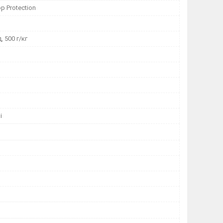
p Protection
, 500 г/кг
і