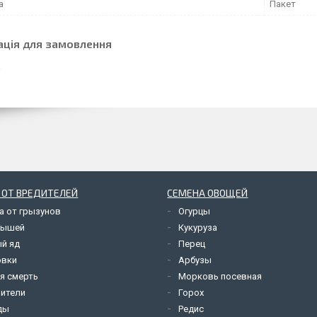
а
Пакет
ація для замовлення
 ОТ ВРЕДИТЕЛЕЙ
СЕМЕНА ОВОЩЕЙ
а от грызунов
Огурцы
мышей
Кукуруза
й яд
Перец
овки
Арбузы
я смерть
Морковь посевная
ители
Горох
ды
Редис