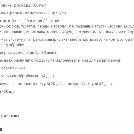
овина: флонімід, 500 г/кг
ивна форма - водорозчинні гранули
ати: 3 г - на 10 л води / 2 сотки
ки огірків, томатів, перцю, картоплі, баклажанів, капусти, моркви, цибулі
, чагарників (смородина, малина, аґрус), полуниці, плодових дерев (яблуня
має системну та трансламінарну активність, що дозволяє контролювати 
 під обробку.
еріод захисної дії (до 30 днів).
є на корисну ентомофауну та малонебезпечний для запилювачів.
 обробок - 2-3
часу між обробками - 14 днів
ікування - овочеві культури 20 днів, плодові культури 35 днів.
 - 50 шт.
еристики
І