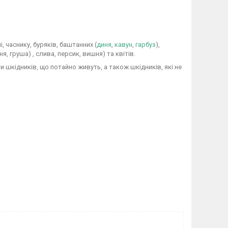
, часнику, буряків, баштанних (
диня
,
кавун
,
гарбуз
),
, груша) , слива, персик, вишня) та квітів.
шкідників, що потайно живуть, а також шкідників, які не