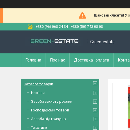
Шановні клієнти! У 
+380 (96) 068-24-34
+380 (50) 743-08-08
Green-estate
Головна
Про нас
Доставка і оплата
Конта
Каталог товарів
Насіння
Засоби захисту рослин
Господарські товари
Засоби від гризунів
Текстиль