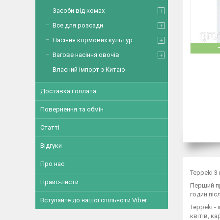
Засоби від комах
Все для розсади
Насіння кормових культур
Вагове насіння овочів
Власний імпорт з Китаю
Доставка і оплата
Повернення та обмін
Статті
Відгуки
Про нас
Teppeki 3 
Прайс-листи
Перший пр
годин піс
Вступайте до нашої спільноти Viber
Teppeki -
квітів, ка