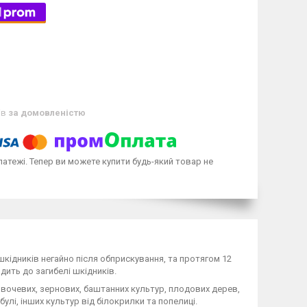
ів
за домовленістю
латежі. Тепер ви можете купити будь-який товар не
шкідників негайно після обприскування, та протягом 12
дить до загибелі шкідників.
вочевих, зернових, баштанних культур, плодових дерев,
ибулі, інших культур від білокрилки та попелиці.