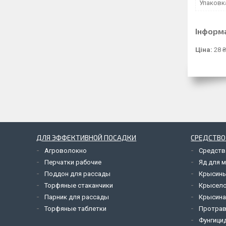
Упаковк
Інформ
Ціна:
28 ₴
ДЛЯ ЭФФЕКТИВНОЙ ПОСАДКИ
СРЕДСТВО
Агроволокно
Средств
Перчатки рабочие
Яд для 
Поддон для рассады
Крысины
Торфяные стаканчики
Крысел
Парник для рассады
Крысина
Торфяные таблетки
Протрав
Фунгици