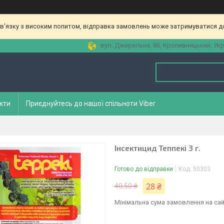
зв’язку з високим попитом, відправка замовлень може затримуватися до
вул. Джерельна, 86, Кропивницький, Укр
кти
Приєднуйтесь до нашої спільноти Viber
Інсектицид Теппекі 3 г.
Готово до відправки
Код:
50303
28 ₴
40,50 ₴
Мінімальна сума замовлення на сай