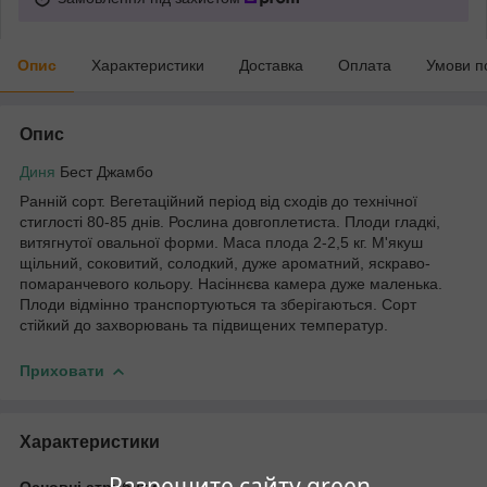
Опис
Характеристики
Доставка
Оплата
Умови п
Опис
Диня
Бест Джамбо
Ранній сорт. Вегетаційний період від сходів до технічної
стиглості 80-85 днів. Рослина довгоплетиста. Плоди гладкі,
витягнутої овальної форми. Маса плода 2-2,5 кг. М'якуш
щільний, соковитий, солодкий, дуже ароматний, яскраво-
помаранчевого кольору. Насіннєва камера дуже маленька.
Плоди відмінно транспортуються та зберігаються. Сорт
стійкий до захворювань та підвищених температур.
Приховати
Характеристики
Разрешите сайту green-
Основні атрибути