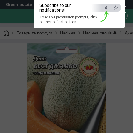
×
Green-estate
Subscribe to our
notifications!
To enable permission prompts, click
ESC
on the notification icon
Товари та послуги
Насіння
Насіння овочів 🔔
Дин