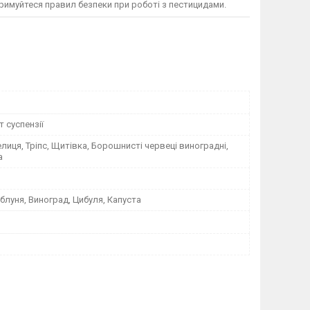
римуйтеся правил безпеки при роботі з пестицидами.
 суспензії
елиця, Тріпс, Щитівка, Борошнисті червеці виноградні,
а
блуня, Виноград, Цибуля, Капуста