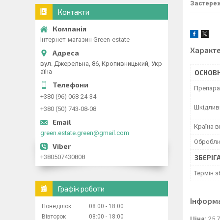
Застере
Контакти
Інтернет-магазин Green-estate
Характ
вул. Джерельна, 86, Кропивницький, Укр
аїна
ОСНОВН
Препара
+380 (96) 068-24-34
Шкідлив
+380 (50) 743-08-08
Країна 
green.estate.green@gmail.com
Оброблю
+380507430808
ЗБЕРІГ
Термін з
Графік роботи
Інформ
Понеділок
08:00
18:00
Вівторок
08:00
18:00
Ціна:
25,7