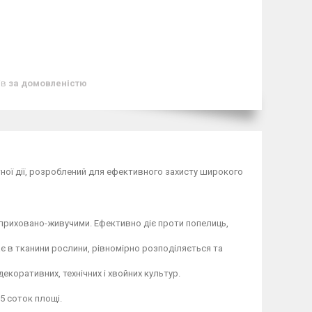
ів
за домовленістю
ної дії, розроблений для ефективного захисту широкого
 приховано-живучими. Ефективно діє проти попелиць,
є в тканини рослини, рівномірно розподіляється та
екоративних, технічних і хвойних культур.
5 соток площі.