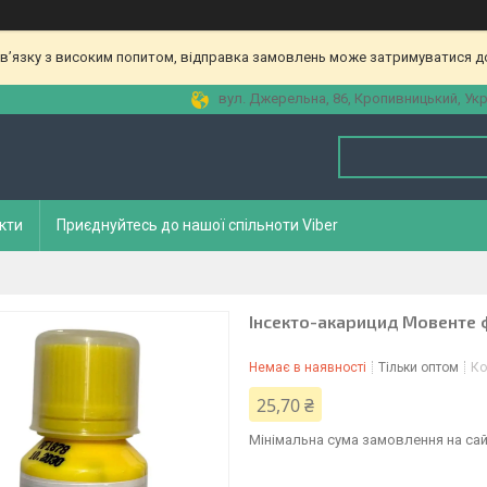
зв’язку з високим попитом, відправка замовлень може затримуватися до
вул. Джерельна, 86, Кропивницький, Укр
кти
Приєднуйтесь до нашої спільноти Viber
Інсекто-акарицид Мовенте 
Немає в наявності
Тільки оптом
Ко
25,70 ₴
Мінімальна сума замовлення на сай