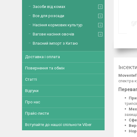
Засоби від комах
Все для розсади
Насіння кормових культур
Вагове насіння овочів
Власний імпорт з Китаю
Доставка і оплата
Інсект
Повернення та обмін
Moventef 
Статті
спектра к
Переваг
Відгуки
При
Про нас
трипсі
Меха
Прайс-листи
захища
Сфе
Вступайте до нашої спільноти Viber
Вир
Нор