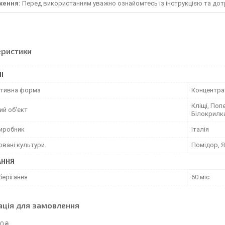
ження:
Перед використанням уважно ознайомтесь із інструкцією та дот
еристики
І
тивна форма
Концентрат
Кліщі, Поп
ий об'єкт
Білокрилк
виробник
Італія
вані культури.
Помідор, Я
АННЯ
берігання
60 міс
ація для замовлення
0 ₴