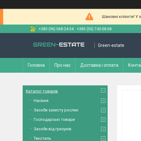
Шановні клієнти! У 
+380 (96) 068-24-34
+380 (50) 743-08-08
Green-estate
Головна
Про нас
Доставка і оплата
Конта
Каталог товарів
Насіння
Засоби захисту рослин
Господарські товари
Засоби від гризунів
Текстиль