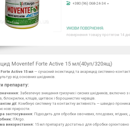
+380 (96) 068-24-34
повернення товару протягом 14 дн
ицид Moventef Forte Active 15 мл(40уп/320ящ)
Forte Active 15 мл
— сучасний інсектицид та акарицид системно-контакт
ультур від основних шкідників.
и препарату:
значення:
Забезпечує знищення гризучих і сисних шкідників, включно з
в, білокрилки, кліщів, щитівок і борошнистих червців.
нізм дії:
Комбінує системну та контактну активність — швидко проника
є нові прирости.
ра застосування:
Підходить для обробки овочевих, плодових, ягідних, д
обник:
ITArgo.
ма використання:
15 мл препарату достатньо для обробки орієнтовно 