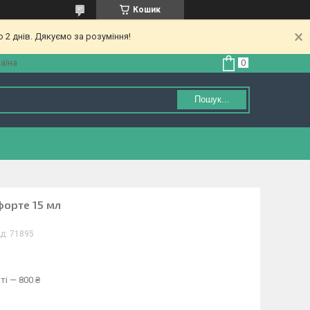
Кошик
 2 днів. Дякуємо за розуміння!
аїна
Пошук...
форте 15 мл
д:
71895
ті — 800 ₴