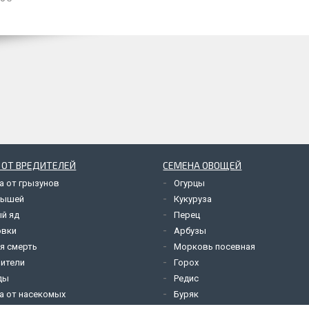
 ОТ ВРЕДИТЕЛЕЙ
СЕМЕНА ОВОЩЕЙ
а от грызунов
Огурцы
мышей
Кукуруза
й яд
Перец
овки
Арбузы
я смерть
Морковь посевная
ители
Горох
ды
Редис
а от насекомых
Буряк