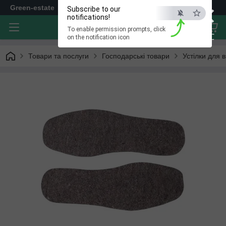
×
Green-estate
Subscribe to our
notifications!
To enable permission prompts, click
ESC
on the notification icon
Товари та послуги
Господарські товари
Устілки для в