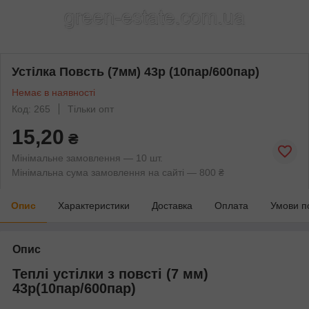
Устілка Повсть (7мм) 43р (10пар/600пар)
Немає в наявності
Код: 265
Тільки опт
15,20
₴
Мінімальне замовлення — 10 шт.
Мінімальна сума замовлення на сайті — 800 ₴
Опис
Характеристики
Доставка
Оплата
Умови п
Опис
Теплі устілки з повсті (7 мм)
43р(10пар/600пар)