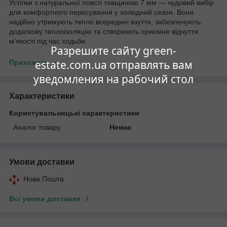
Устілки з натуральної повсті товщиною 7 мм — чудовий вибір
для комфортного пересування у холодний сезон. Вони
надійно утримують тепло всередині взуття, забезпечують
додаткову теплоізоляцію та створюють приємне відчуття
м’якості під час ходьби.
Разрешите сайту green-
estate.com.ua отправлять вам
Приховати
уведомления на рабочий стол
Характеристики
Користувальницькі характеристики
Аналог товару
Немає
Умови доставки
Нова Пошта
Всі умови доставки