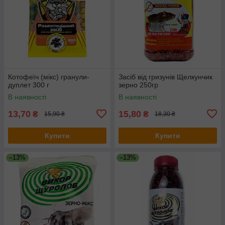
Котофеїч (мікс) гранули-
Засіб від гризунів Щелкунчик
дуплет 300 г
зерно 250гр
В наявності
В наявності
13,70
15,80
₴
₴
15,90 ₴
18,30 ₴
Купити
Купити
–13%
–13%