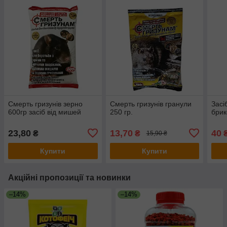
Смерть гризунів зерно
Смерть гризунів гранули
Засі
600гр засіб від мишей
250 гр.
брик
23,80
13,70
40
₴
₴
15,90 ₴
Купити
Купити
Акційні пропозиції та новинки
–14%
–14%