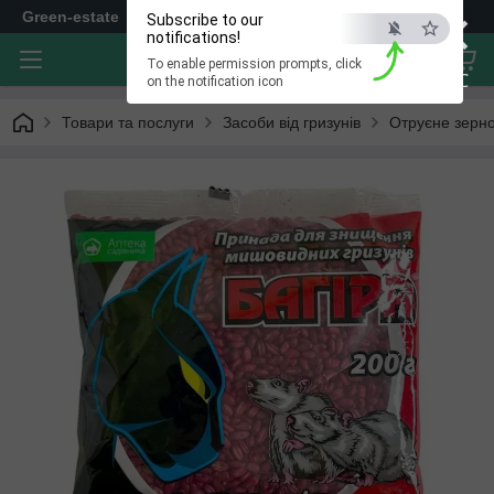
×
Green-estate
Subscribe to our
notifications!
To enable permission prompts, click
ESC
on the notification icon
Товари та послуги
Засоби від гризунів
Отруєне зерн