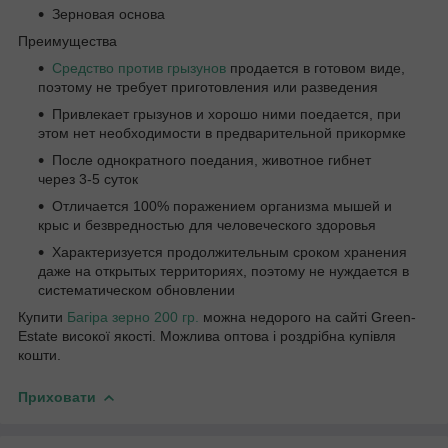
Зерновая основа
Преимущества
Средство против грызунов
продается в готовом виде,
поэтому не требует приготовления или разведения
Привлекает грызунов и хорошо ними поедается, при
этом нет необходимости в предварительной прикормке
После однократного поедания, животное гибнет
через 3-5 суток
Отличается 100% поражением организма мышей и
крыс и безвредностью для человеческого здоровья
Характеризуется продолжительным сроком хранения
даже на открытых территориях, поэтому не нуждается в
систематическом обновлении
Купити
Багіра зерно 200 гр.
можна недорого на сайті Green-
Estate високої якості. Можлива оптова і роздрібна купівля
кошти.
Приховати