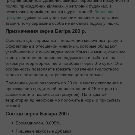
гризунів-шкідників. Дозволяє швидко і ефективно позбутися на
полях, присадибних ділянках, у житлових будинках, в
нежитлових приміщеннях від щурів і мишей.
Зерно від
гризунів
відрізняється уповільненим впливом на організм
тварин, тому заражена особа не викликає підозр у інших.
Призначення зерна Багіра 200 р.
Основная цель приманки – поражение кишечника грызуна.
Эффективна в отношении животных, которые обладают
устойчивостью к иным видам ядов. Крысы и мыши, съевшие
зерно, постепенно начинают задыхаться и выбегать на
открытую территорию, где и погибают через 3-5 суток. Эта
особенность позволяет избежать появления гнилостного
запаха в помещении, от разлагающегося тельца.
Приманку нужно разложить по 20 гр. в местах скопления и
прохождения вредителей на расстоянии 4-15 метров (в
зависимости от количества грызунов). На открытой
территории яд необходимо положить в норы и присыпать
землей.
Состав зерна Багира 200 г.
Бромадиолон, 0,005%.
Пищевые вкусовые добавки