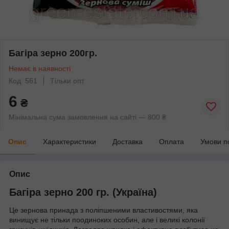
Багіра зерно 200гр.
Немає в наявності
Код: 561
Тільки опт
6
₴
Мінімальна сума замовлення на сайті — 800 ₴
Опис
Характеристики
Доставка
Оплата
Умови п
Опис
Багіра зерно 200 гр. (Україна)
Це зернова принада з поліпшеними властивостями, яка
винищує не тільки поодиноких особин, але і великі колонії