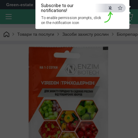
×
Green-estate
Subscribe to our
notifications!
To enable permission prompts, click
ESC
on the notification icon
Товари та послуги
Засоби захисту рослин
Біопрепар