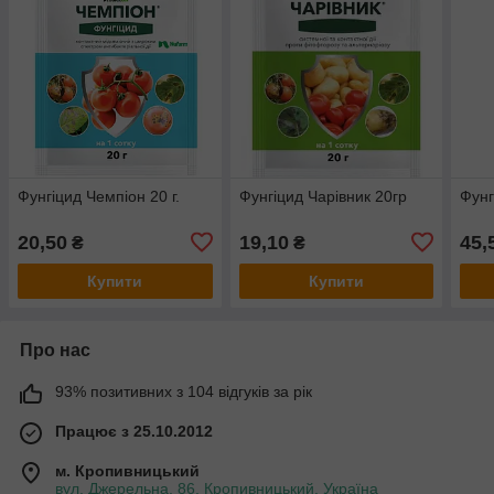
Фунгіцид Чемпіон 20 г.
Фунгіцид Чарівник 20гр
Фунг
20,50
19,10
45,
₴
₴
Купити
Купити
Про нас
93% позитивних з 104 відгуків за рік
Працює з 25.10.2012
м. Кропивницький
вул. Джерельна, 86, Кропивницький, Україна