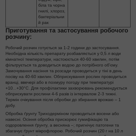
біла та чорна
гнилі, хлороз,
бактеріальни
й рак
Приготування та застосування робочого
розчину:
Робочий розчин готується за 1-2 години до застосування.
Необхідна кількість препарату розбавляється у 0,5 л води
кімнатної температури, настоюється 40-60 хвилин, потім
фільтрується та доводиться водою до потрібного об'єму.
Замочування насіння та розсади проводиться у тіні в день
посіву на 40-60 хвилин. Обприскування рослин проводиться
вранці, ввечері або в похмуру погоду при температурі
+10...+30°С. Для профілактики захворювань рекомендується
обприскувати рослини 4-6 разів із інтервалом 2-3 тижні.
Термін очікування після обробки до збирання врожаю – 1
добу.
Обробка ґрунту Триходерміном проводиться восени або
навесні. Осіння обробка прискорює гумифікацію та
оздоровлення ґрунту, а весняна –; пригнічує патогени та
збагачує ґрунт мікрофлорою. Робочий розчин (20 г на 10 л