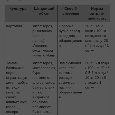
Культура
Шкідливий
Спосіб
Норма
об'єкт
внесення
витрати
препарату
Картопля
Фітофтороз,
Обробка
20 г / 3-5 л
ризоктоніоз
бульб перед
води / 100 кг
(чорна
висадкою,
посадкового
парша),
обприскуванн
матеріалу, 20
в'янення,
я
г / 5 л води / 1
суха і мокра
сотку
гниль клубнів
Томати,
Фітофтороз,
Замочування
20 г / 5 л води
баклажани,
макроспоріоз,
кореневої
/ 100 шт, 20 г /
перець,
бура
системи
0,5-1 л води /
огірки, кавун,
плямистість,
розсади,
10 кг, 20 г / 5
диня, гарбуз,
альтернаріоз,
замочування
л води / 1
всі види
бактеріальни
насіння,
сотку
капусти,
й рак,
обприскуванн
салат,
антракноз,
я
шпинат, кріп,
оливкова
квасець,
плямистість,
селера
біла гниль,