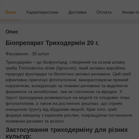
Опис
Характеристики
Доставка
Оплата
Умови п
Опис
Біопрепарат Триходермін 20 г.
Фасування - 30 шт/уп
Триходермін – це біофунгіцид, створений на основі штаму
гриба Trichoderma viride (lignorum), який активно виробляє
природні фунгіцидні та біологічно активні речовини. Цей гриб
ефективно пригнічує фітопатогени, використовуючи прямий
паразитизм, конкуренцію за поживні речовини та виділяючи
ферменти та антибіотики, такі як гліотоксин та віридин. У
ґрунті триходерма розвивається на міцелії та плодових тілах
фітопатогенів, а також на рослинних рештках, що сприяє
очищенню ґрунту від збудників хвороб. Крім того, гриб
формує мікоризу з корінням рослин, покращуючи поглинання
поживних речовин та вологи.
Застосування триходерміну для різних
культур: