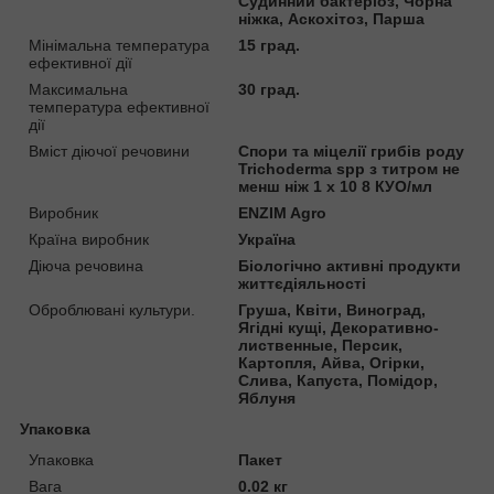
Судинний бактеріоз, Чорна
ніжка, Аскохітоз, Парша
Мінімальна температура
15 град.
ефективної дії
Максимальна
30 град.
температура ефективної
дії
Вміст діючої речовини
Спори та міцелії грибів роду
Trichoderma spp з титром не
менш ніж 1 х 10 8 КУО/мл
Виробник
ENZIM Agro
Країна виробник
Україна
Діюча речовина
Біологічно активні продукти
життєдіяльності
Оброблювані культури.
Груша, Квіти, Виноград,
Ягідні кущі, Декоративно-
лиственные, Персик,
Картопля, Айва, Огірки,
Слива, Капуста, Помідор,
Яблуня
Упаковка
Упаковка
Пакет
Вага
0.02 кг