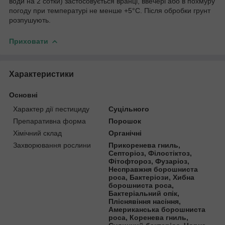
води на 2 сотки) застосовується вранці, ввечері або в похмуру
погоду при температурі не менше +5°С. Після обробки грунт
розпушують.
Приховати
Характеристики
Основні
Характер дії пестициду
Суцільного
Препаративна форма
Порошок
Хімічний склад
Органічні
Захворювання рослини
Прикоренева гниль,
Септоріоз, Філостіктоз,
Фітофтороз, Фузаріоз,
Несправжня борошниста
роса, Бактеріози, Хибна
борошниста роса,
Бактеріальний опік,
Пліснявіння насіння,
Американська борошниста
роса, Коренева гниль,