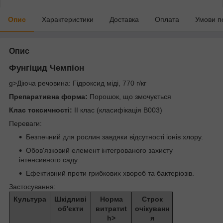
Опис
Характеристики
Доставка
Оплата
Умови п
Опис
Фунгіцид Чемпіон
g>Діюча речовина: Гідроксид міді, 770 г/кг
Препаративна форма:
Порошок, що змочується
Клас токсичності:
ІІ клас (класифікація В003)
Переваги:
Безпечний для рослин завдяки відсутності іонів хлору.
Обов'язковий елемент інтегрованого захисту
інтенсивного саду.
Ефективний проти грибкових хвороб та бактеріозів.
Застосування:
Культура
Шкідливі
Норма
Строк
об'єкти
витратиt
очікуванн
h>
я