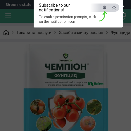
×
Green-estate
Subscribe to our
notifications!
To enable permission prompts, click
ESC
on the notification icon
Товари та послуги
Засоби захисту рослин
Фунгіциди