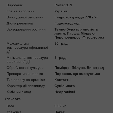
Виробник
ProtectON
Країна виробник
Україна
Вміст діючої речовини
Гидроксид меди 770 г/кг
Діюча речовина
Гідроксид міді
Захворювання рослини
Темно-бура плямистість
листя, Парша, Мілдью,
Пероноспороз, Фітофтороз
Максимальна
30 град.
температура ефективної
дії
Мінімальна температура
8 град.
ефективної дії
Оброблювані культури.
Помідор, Яблуня, Виноград
Препаративна форма
Порошок, що змочується
Тип впливу на організм
Контактні
Характер дії пестициду
Суцільного
Хімічний склад
Неорганічні
Упаковка
Вага
0.02 кг
Упаковка
Пакет