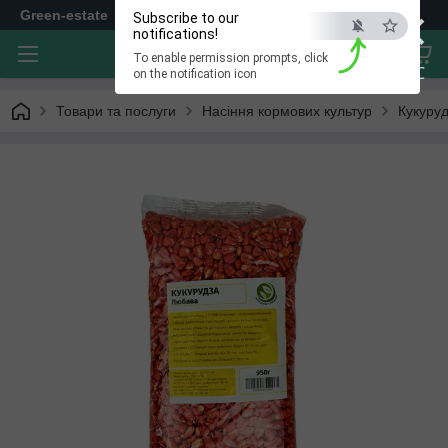
×
Green-estate
Subscribe to our
notifications!
To enable permission prompts, click
ESC
on the notification icon
Товари та послуги
Насіння кормових культур
Кукуру